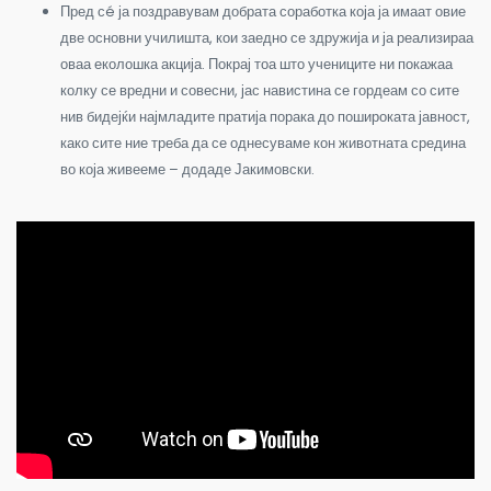
Пред сé ја поздравувам добрата соработка која ја имаат овие
две основни училишта, кои заедно се здружија и ја реализираа
оваа еколошка акција. Покрај тоа што учениците ни покажаа
колку се вредни и совесни, јас навистина се гордеам со сите
нив бидејќи најмладите пратија порака до пошироката јавност,
како сите ние треба да се однесуваме кон животната средина
во која живееме – додаде Јакимовски.