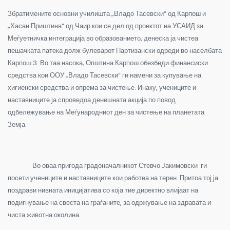
Збратимените основни училишта „Владо Тасевски“ од Карпош и
„Хасан Приштина“ од Чаир кои се дел од проектот на УСАИД за
Меѓуетничка интеграција во образованието, денеска ја чистеа
пешачката патека долж булеварот Партизански одреди во населбата
Карпош 3. Во таа насока, Општина Карпош обезбеди финансиски
средства кои ООУ „Владо Тасевски“ ги намени за купување на
хигиенски средства и опрема за чистење. Инаку, учениците и
наставниците ја спроведоа денешната акција по повод
одбележување на Меѓународниот ден за чистење на планетата
Земја.
Во оваа пригода градоначалникот Стевчо Јакимовски ги
посети учениците и наставниците кои работеа на терен. Притоа тој ја
поздрави нивната иницијатива со која тие директно влијаат на
подигнување на свеста на граѓаните, за одржување на здравата и
чиста животна околина.