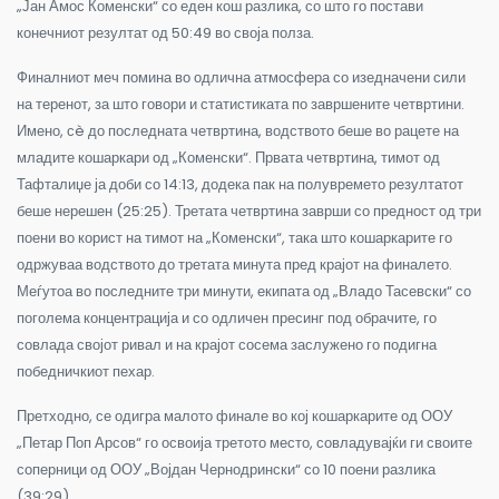
„Јан Амос Коменски“ со еден кош разлика, со што го постави
конечниот резултат од 50:49 во своја полза.
Финалниот меч помина во одлична атмосфера со изедначени сили
на теренот, за што говори и статистиката по завршените четвртини.
Имено, сè до последната четвртина, водството беше во рацете на
младите кошаркари од „Коменски“. Првата четвртина, тимот од
Тафталиџе ја доби со 14:13, додека пак на полувремето резултатот
беше нерешен (25:25). Третата четвртина заврши со предност од три
поени во корист на тимот на „Коменски“, така што кошаркарите го
одржуваа водството до третата минута пред крајот на финалето.
Меѓутоа во последните три минути, екипата од „Владо Тасевски“ со
поголема концентрација и со одличен пресинг под обрачите, го
совлада својот ривал и на крајот сосема заслужено го подигна
победничкиот пехар.
Претходно, се одигра малото финале во кој кошаркарите од ООУ
„Петар Поп Арсов“ го освоија третото место, совладувајќи ги своите
соперници од ООУ „Војдан Чернодрински“ со 10 поени разлика
(39:29).