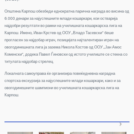
Општина Карпош обезбеди еднократна парична награда во висина од
6.000 денари за најуспешните млади кошаркари, кои остварија
најдобри резултати во рамки на училишната кошаркарска лига на
Карпош. Имено, Иван Крстев од ООУ „Владо Тасевски“ беше
прогласен за најдобар играч, позицијата најталентиран играч на
овогодинешната лига ја зазема Никола Костов од ООУ „Јан Амос
Коменски“, додека Павел Ѓиновски од истото училиште се стекна со
титулата најдобар стрелец.
Локалната самоуправа ќе организира повеќедневна наградна
спортска екскурзија за најуспешните млади кошаркари, како и за
овогодинешните шампиони во училишната кошаркарска лига на
Карпош.