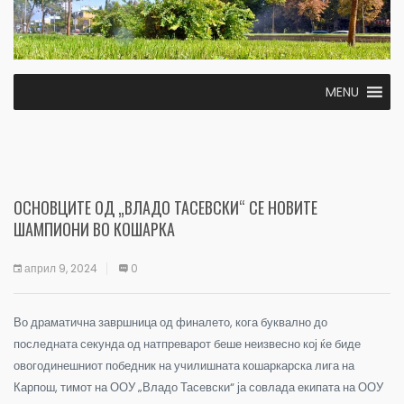
MENU
ОСНОВЦИТЕ ОД „ВЛАДО ТАСЕВСКИ“ СЕ НОВИТЕ
ШАМПИОНИ ВО КОШАРКА
април 9, 2024
0
Во драматична завршница од финалето, кога буквално до
последната секунда од натпреварот беше неизвесно кој ќе биде
овогодинешниот победник на училишната кошаркарска лига на
Карпош, тимот на ООУ „Владо Тасевски“ ја совлада екипата на ООУ