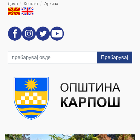
Дома
Контакт
Архива
Пребарувај