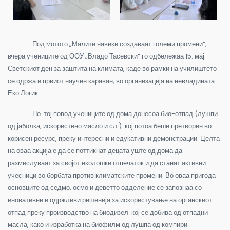
Под мотото „Малите навики создаваат големи промени“,
вчера учениците од ООУ „Владо Тасевски“ го одбележаа 15. мај –
Светскиот ден за заштита на климата, каде во рамки на училиштето
се одржа и првиот научен караван, во организација на невладината
Еко Логик.
По тој повод учениците од дома донесоа био-отпад (лушпи
од јаболка, искористено масло и сл.) кој потоа беше претворен во
корисен ресурс, преку интересни и едукативни демонстрации. Целта
на оваа акција е да се поттикнат децата уште од дома да
размислуваат за својот еколошки отпечаток и да станат активни
учесници во борбата против климатските промени. Во оваа пригода
основците од седмо, осмо и деветто одделение се запознаа со
иновативни и одржливи решенија за искористување на органскиот
отпад преку производство на биодизел кој се добива од отпадни
масла, како и изработка на биофилм од лушпа од компири.