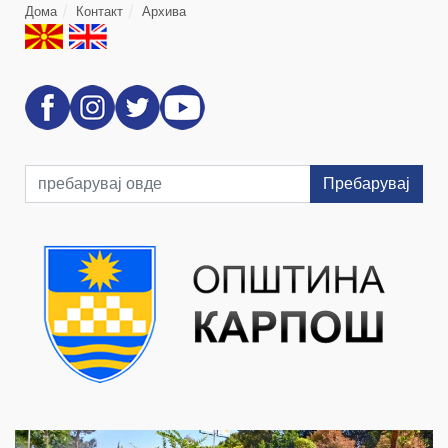
Дома
Контакт
Архива
Пребарувај