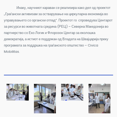
Инаку, научниот караван се реализира како дел од проектот
„Граѓански активизам за остварување на циркуларна економија во
управувањето со органски отпад“. Проектот го спроведува Центарот
за ресурси во животната средина (РЕЦ) – Северна Македонија во
партнерство со Еко Логик и Флорозон Центар за еколошка
демократија, а истиот е поддржан од Владата на Швајцарија преку
програмата за поддршка на граѓанското општество – Civica
Mobilitas.