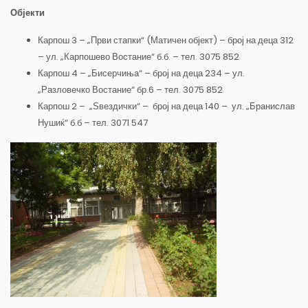
Објекти
Карпош 3 – „Први стапки“ (Матичен објект) – број на деца 312
– ул. „Карпошево Востание“ б.б. – тел. 3075 852
Карпош 4 – „Бисерчиња“ – број на деца 234 – ул.
„Разловечко Востание“ бр.6 – тел. 3075 852
Карпош 2 – „Ѕвездички“ – број на деца 140 – ул. „Бранислав
Нушиќ“ б.б – тел. 3071 547