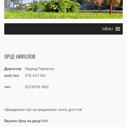
MENU
ОРЦЕ НИКОЛОВ
Директор
Надица Гировска
моб.тел.
075 427 100
тел .
02/3075-852
официјален сајт на градинката: www.gon.mk
Вкупен број на деца
686