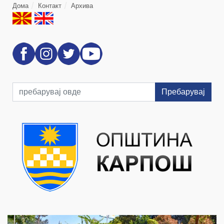
Дома
Контакт
Архива
Пребарувај