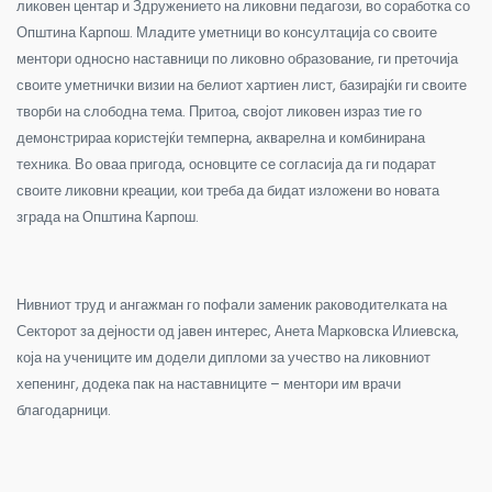
ликовен центар и Здружението на ликовни педагози, во соработка со
Општина Карпош. Младите уметници во консултација со своите
ментори односно наставници по ликовно образование, ги преточија
своите уметнички визии на белиот хартиен лист, базирајќи ги своите
творби на слободна тема. Притоа, својот ликовен израз тие го
демонстрираа користејќи темперна, акварелна и комбинирана
техника. Во оваа пригода, основците се согласија да ги подарат
своите ликовни креации, кои треба да бидат изложени во новата
зграда на Општина Карпош.
Нивниот труд и ангажман го пофали заменик раководителката на
Секторот за дејности од јавен интерес, Анета Марковска Илиевска,
која на учениците им додели дипломи за учество на ликовниот
хепенинг, додека пак на наставниците – ментори им врачи
благодарници.