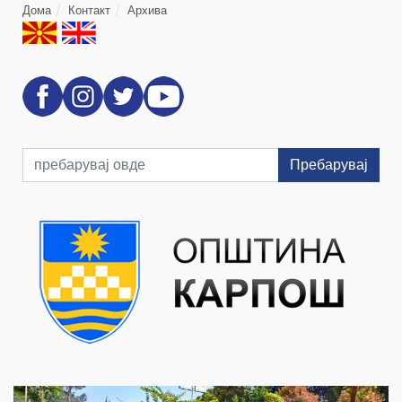
Дома
Контакт
Архива
Пребарувај