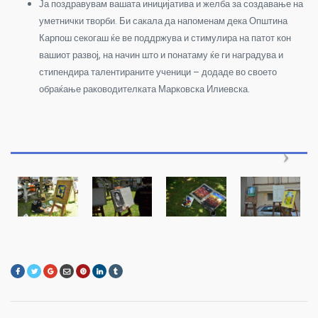
Ја поздравувам вашата иницијатива и желба за создавање на
уметнички творби. Би сакала да напоменам дека Општина
Карпош секогаш ќе ве поддржува и стимулира на патот кон
вашиот развој, на начин што и понатаму ќе ги наградува и
стипендира талентираните ученици – додаде во своето
обраќање раководителката Марковска Илиевска.