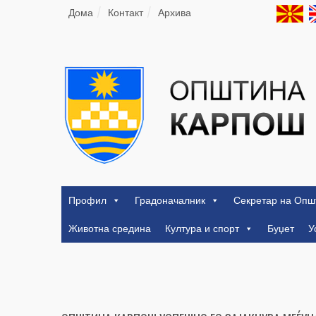
Дома
Контакт
Архива
Профил
Градоначалник
Секретар на Опш
Животна средина
Култура и спорт
Буџет
У