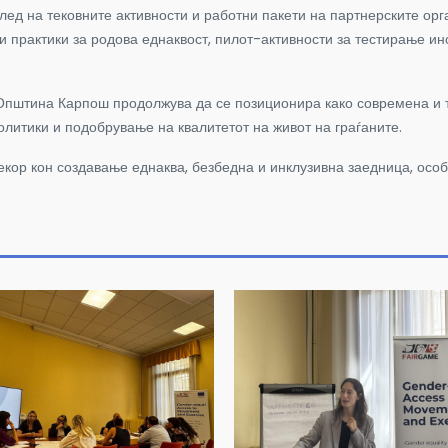
лед на тековните активности и работни пакети на партнерските ор
и практики за родова еднаквост, пилот-активности за тестирање ин
, Општина Карпош продолжува да се позиционира како современа и 
олитики и подобрување на квалитетот на живот на граѓаните.
екор кон создавање еднаква, безбедна и инклузивна заедница, особ