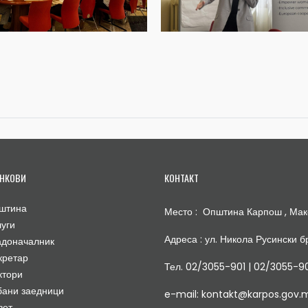
НКОВИ
КОНТАКТ
штина
Место : Општина Карпош , Мак
луги
Адреса : ул. Никола Русински бр
адоначалник
кретар
Тел. 02/3055-901 | 02/3055-9
ктори
бани заедници
e-mail: kontakt@karpos.gov.
вет