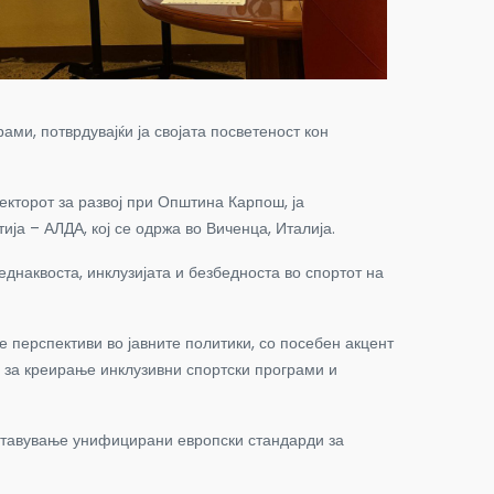
ми, потврдувајќи ја својата посветеност кон
екторот за развој при Општина Карпош, ја
ја – АЛДА, кој се одржа во Виченца, Италија.
днаквоста, инклузијата и безбедноста во спортот на
 перспективи во јавните политики, со посебен акцент
и за креирање инклузивни спортски програми и
оставување унифицирани европски стандарди за