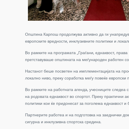
Општина Карпош продолжува активно да ги унапредува 
европските вредности, инклузивните политики и локалн
Во рамките на програмата „Граѓани, еднаквост, права
претставуваше општината на меѓународен работен сост
Настанот беше посветен на имплементацијата на проек
локално ниво, преку соработка меѓу повеќе европски 
Во рамките на работната агенда, учесниците следеа с
на родовата еднаквост во спортот. Преку практични а
политики кои ќе придонесат за поголема еднаквост и 
Партнерите работеа и на подготовка на заеднички до
сигурна и инклузивна спортска средина.