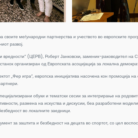
своите меѓународни партнерства и учеството во европските програ
иот развој.
 и вредности“ (ЦЕРВ), Роберт Јанковски, заменик-раководител на С
анок организиран од Европската асоцијација за локална демократи
тот „Фер игра“, европска иницијатива насочена кон промоција на е
партнери.
пецијализирани обуки и тематски сесии за интегрирање на родовите
ктивности, размена на искуства и дискусии, беа разработени модел
безбедност во локалните заедници.
кумент за заштита и безбедност на децата во спортот, со цел восп