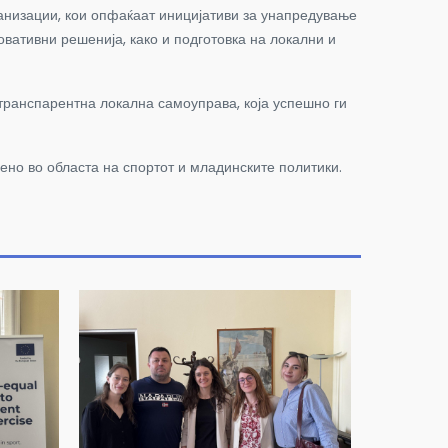
ганизации, кои опфаќаат иницијативи за унапредување
овативни решенија, како и подготовка на локални и
транспарентна локална самоуправа, која успешно ги
ено во областа на спортот и младинските политики.