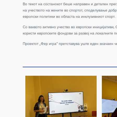
Во текот на состанокот беше направен и детален прег
на учеството на жените во спортот, споделување добр
европски политики во областа на инклузивниот спорт.
Со ваквото активно учество во европски иницијативи
користи европските фондови за развој на локалните п
Проектот „Фер игра“ претставува уште еден значаен ч