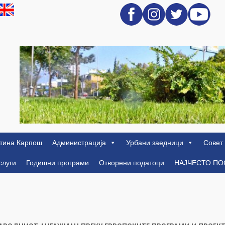
тина Карпош
Администрација
Урбани заедници
Совет
слуги
Годишни програми
Отворени податоци
НАЈЧЕСТО П