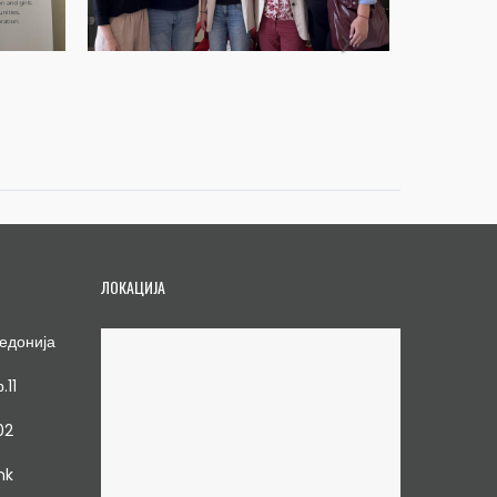
ЛОКАЦИЈА
едонија
.11
02
mk