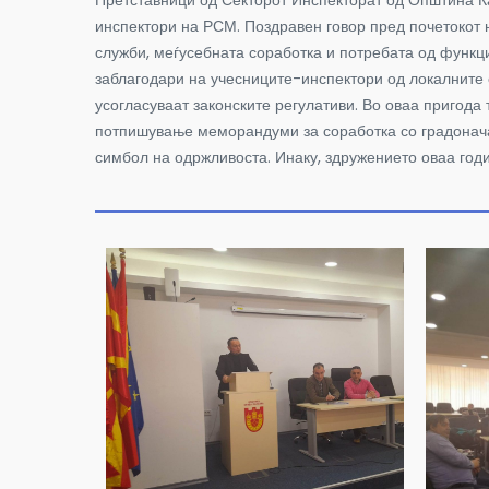
Претставници од Секторот Инспекторат од Општина К
инспектори на РСМ. Поздравен говор пред почетокот 
служби, меѓусебната соработка и потребата од функ
заблагодари на учесниците-инспектори од локалните с
усогласуваат законските регулативи. Во оваа пригода
потпишување меморандуми за соработка со градонача
симбол на одржливоста. Инаку, здружението оваа год