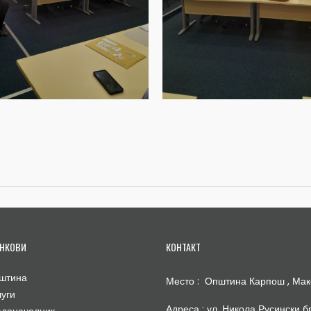
НКОВИ
КОНТАКТ
штина
Место : Општина Карпош , Мак
луги
Адреса : ул. Никола Русински бр
адоначалник