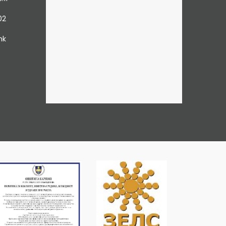
02
mk