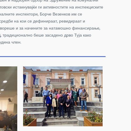
ршен и надзорен одбор на Здружение на комунални
вски истакнувајќи ги активностите на инспекциските
алните инспектори, Борче Везенков им се
 средби на кои се дефинираат, ревидираат и
 говореше и за начините за натамошно финансирање,
 традиционално беше засадено дрво Туја како
одина член.