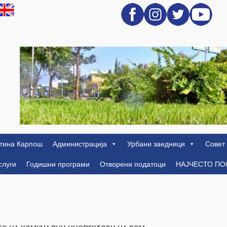
тина Карпош
Администрација
Урбани заедници
Совет
слуги
Годишни програми
Отворени податоци
НАЈЧЕСТО П