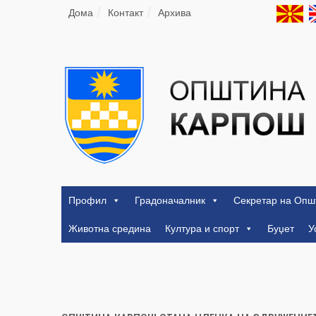
Дома
Контакт
Архива
Профил
Градоначалник
Секретар на Опш
Животна средина
Култура и спорт
Буџет
У