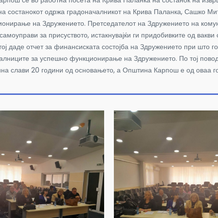
арпош се во работна посета на Крива Паланка на состанок на изв
на состанокот одржа градоначалникот на Крива Паланка, Сашко Мито
ционирање на Здружението.
Претседателот на Здружението на комун
амоуправи за присуството, истакнувајќи ги придобивките од вакви
 тој даде отчет за финансиската состојба на Здружението при што
лниците за успешно функционирање на Здружението. По тој повод,
ина слави 20 години од основањето, а Општина Карпош е од оваа г