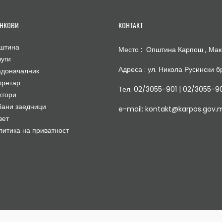
НКОВИ
КОНТАКТ
штина
Место : Општина Карпош , Мак
луги
Адреса : ул. Никола Русински бр
адоначалник
кретар
Тел. 02/3055-901 | 02/3055-9
ктори
бани заедници
e-mail: kontakt@karpos.gov.
вет
литика на приватност