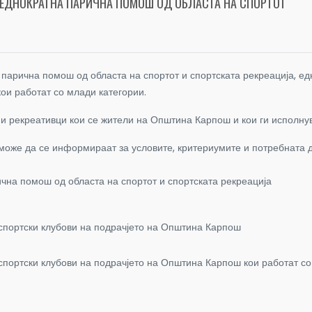
 ЕДНОКРАТНА ПАРИЧНА ПОМОШ ОД ОБЛАСТА НА СПОРТОТ
 парична помош од областа на спортот и спортската рекреација, е
кои работат со млади категории.
 и рекреативци кои се жители на Општина Карпош и кои ги исполнув
 може да се информираат за условите, критериумите и потребната 
на помош од областа на спортот и спортската рекреација
портски клубови на подрачјето на Општина Карпош
ортски клубови на подрачјето на Општина Карпош кои работат со