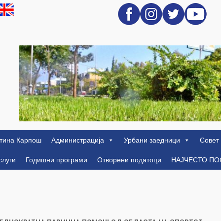
тина Карпош
Администрација
Урбани заедници
Совет
слуги
Годишни програми
Отворени податоци
НАЈЧЕСТО П