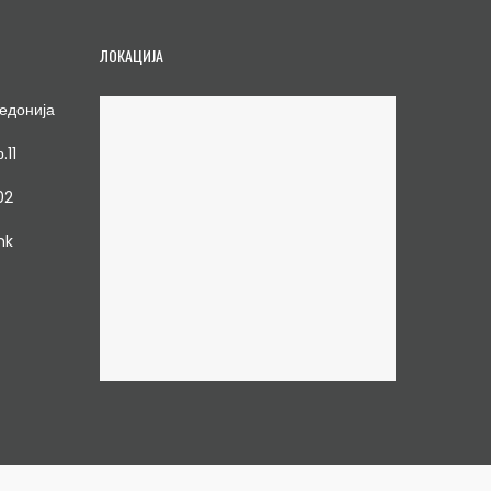
ЛОКАЦИЈА
едонија
.11
02
mk