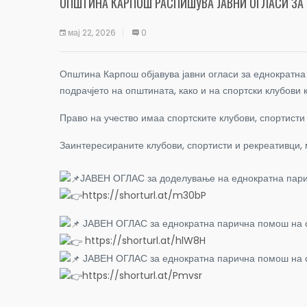
ОПШТИНА КАРПОШ РАСПИШУВА ЈАВНИ ОГЛАСИ ЗА
мај 22, 2026
0
Општина Карпош објавува јавни огласи за еднократна
подрачјето на општината, како и на спортски клубови 
Право на учество имаа спортските клубови, спортисти
Заинтересираните клубови, спортисти и рекреативци,
ЈАВЕН ОГЛАС за доделување на еднократна парич
https://shorturl.at/m30bP
ЈАВЕН ОГЛАС за еднократна парична помош на с
https://shorturl.at/hlW8H
ЈАВЕН ОГЛАС за еднократна парична помош на сп
https://shorturl.at/Pmvsr