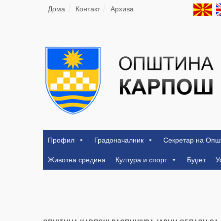
Дома
Контакт
Архива
Профил
Градоначалник
Секретар на Опш
Животна средина
Култура и спорт
Буџет
У