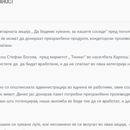
МАНОСТ
нитарната акција „ Да бидеме хумани, за нашите соседи“ пред пог
, ќе можат да донираат прехранбени продукти, кондиторски произво
раѓани.
ош Стефан Богоев, пред маркетот „ Тинекс“ во населбата Карпош 
стите да да бидат вработени, и да не спаѓаат во оваа категорија н
 општинската администрација во иднина ќе работиме, овие социј
н живот. Денес јас донирав пакет потребни прехранбени производи
како што потенцирав, наша заложба ќе биде тие да се вработат, и д
ни се хумани луѓе, кои несомнено ќе се вклучат во оваа акција, с