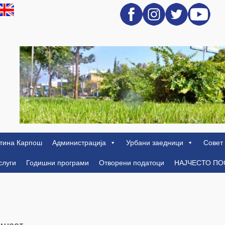
тина Карпош
Администрација
Урбани заедници
Совет
слуги
Годишни програми
Отворени податоци
НАЈЧЕСТО П