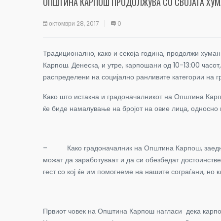
ОПШТИНА КАРПОШ ПРОДОЛЖУВА СО СВОЈАТА ХУ
октомври 28, 2017
0
Традиционално, како и секоја година, продолжи хума
Карпош. Денеска, и утре, карпошани од 10-13:00 часот
распределени на социјално ранливите категории на г
Како што истакна и градоначалникот на Општина Карп
ќе биде намалување на бројот на овие лица, односно и
– Како градоначалник на Општина Карпош, заедно со
можат да заработуваат и да си обезбедат достоинстве
гест со кој ќе им помогнеме на нашите сограѓани, но 
Првиот човек на Општина Карпош нагласи дека карпоша