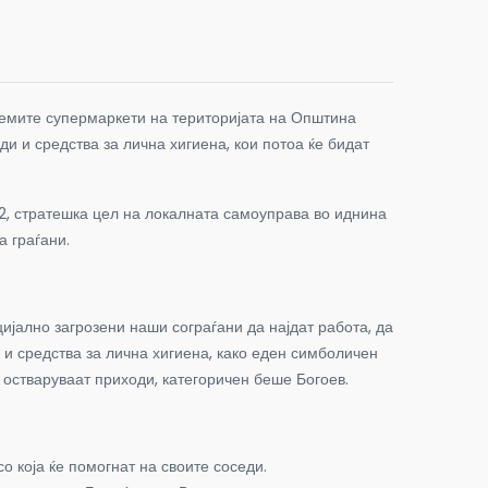
олемите супермаркети на територијата на Општина
ди и средства за лична хигиена, кои потоа ќе бидат
2, стратешка цел на локалната самоуправа во иднина
а граѓани.
ално загрозени наши сограѓани да најдат работа, да
 и средства за лична хигиена, како еден симболичен
а остваруваат приходи, категоричен беше Богоев.
о која ќе помогнат на своите соседи.