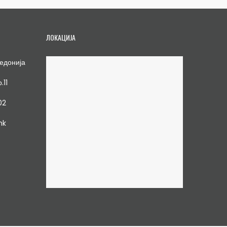
ЛОКАЦИЈА
едонија
.11
02
mk