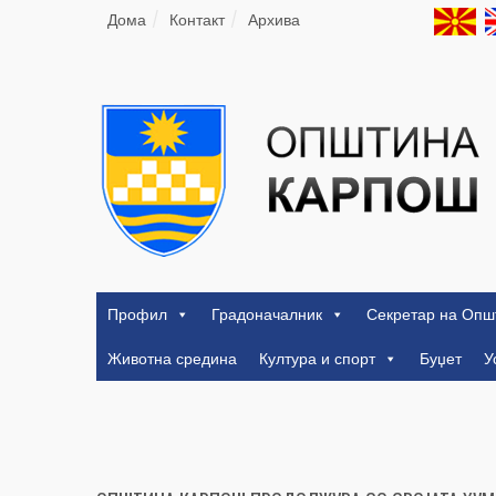
Дома
Контакт
Архива
Профил
Градоначалник
Секретар на Опш
Животна средина
Култура и спорт
Буџет
У