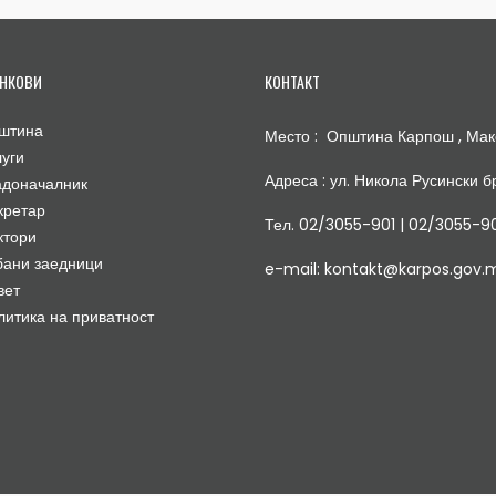
НКОВИ
КОНТАКТ
штина
Место : Општина Карпош , Мак
луги
Адреса : ул. Никола Русински бр
адоначалник
кретар
Тел. 02/3055-901 | 02/3055-9
ктори
бани заедници
e-mail: kontakt@karpos.gov.
вет
литика на приватност