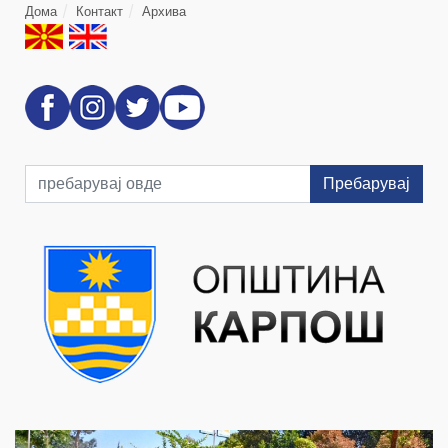
Дома
Контакт
Архива
Пребарувај