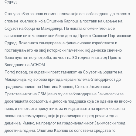
Одред.
Станува збор за нова спомен-плоча која се наоѓа веднаш до старото
спомен-обележје, која Општина Карпош ја постави на барање на
Сојузот на борци на Македонија. На новата спомен-плоча се
запишани сите членови кои биле дел од Првиот Скопски Партизански
Одред. Локалната самоуправа ја финансираше изработката и
поставувањето на овој историски паметник, кој денеска свечено
беше пуштен во употреба, во чест на 80 годишнината од Првото
Заседание на АСНОМ.
По тој повод, се обрати и претставникот на Сојузот на борците на
Македонија, кој во оваа пригода изрази голема благодарност до
градоначалникот на Општина Карпош, Стевчо Јакимовски.
Претставникот на СБМ јавно му се заблагодари на Јакимовски за
досегашната соработка и целосна поддршка која се одвива на високо
ниво, и ги потсети присутните за иницијативата на првиот човек на
локалната самоуправа, која ја реализираше пред речиси една
деценија. Имено, на предлог на градоначалникот Јакимовски пред
десетина години, Општина Карпош со сопствени средства го