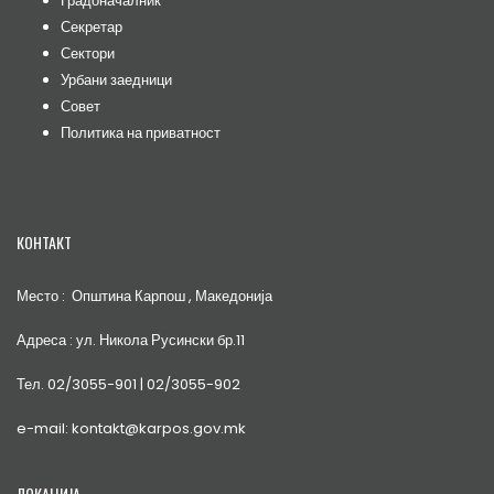
Градоначалник
Секретар
Сектори
Урбани заедници
Совет
Политика на приватност
КОНТАКТ
Место : Општина Карпош , Македонија
Адреса : ул. Никола Русински бр.11
Тел. 02/3055-901 | 02/3055-902
e-mail: kontakt@karpos.gov.mk
ЛОКАЦИЈА