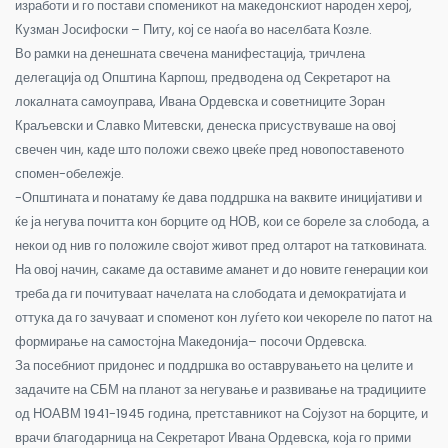
изработи и го постави споменикот на македонскиот народен херој,
Кузман Јосифоски – Питу, кој се наоѓа во населбата Козле.
Во рамки на денешната свечена манифестација, тричлена
делегација од Општина Карпош, предводена од Секретарот на
локалната самоуправа, Ивана Ордевска и советниците Зоран
Краљевски и Славко Митевски, денеска присуствуваше на овој
свечен чин, каде што положи свежо цвеќе пред новопоставеното
спомен-обележје.
-Општината и понатаму ќе дава поддршка на ваквите иницијативи и
ќе ја негува почитта кон борците од НОВ, кои се бореле за слобода, а
некои од нив го положиле својот живот пред олтарот на татковината.
На овој начин, сакаме да оставиме аманет и до новите генерации кои
треба да ги почитуваат начелата на слободата и демократијата и
оттука да го зачуваат и споменот кон луѓето кои чекореле по патот на
формирање на самостојна Македонија– посочи Ордевска.
За посебниот придонес и поддршка во оставрувањето на целите и
задачите на СБМ на планот за негување и развивање на традициите
од НОАВМ 1941-1945 година, претставникот на Сојузот на борците, и
врачи благодарница на Секретарот Ивана Ордевска, која го прими