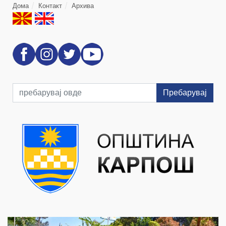
Дома
Контакт
Архива
Пребарувај