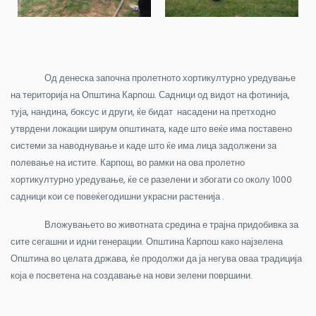
Од денеска започна пролетното хортикултурно уредување
на територија на Општина Карпош. Садници од видот на фотинија,
туја, нандина, боксус и други, ќе бидат насадени на претходно
утврдени локации ширум општината, каде што веќе има поставено
системи за наводнување и каде што ќе има лица задолжени за
полевање на истите. Карпош, во рамки на ова пролетно
хортикултурно уредување, ќе се разелени и збогати со околу 1000
садници кои се повеќегодишни украсни растенија .
Вложувањето во животната средина е трајна придобивка за
сите сегашни и идни генерации. Општина Карпош како најзелена
Општина во целата држава, ќе продолжи да ја негува оваа традиција
која е посветена на создавање на нови зелени површини.