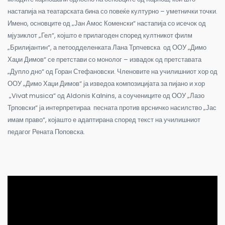
настапија на театарската бина со повеќе културно – уметнички точки.
Имено, основците од „Јан Амос Коменски“ настапија со исечок од
мјузиклот „Гел“, којшто е прилагоден според култникот филм
„Брилијантин“, а петоодделенката Лана Трпчевска од ООУ „Димо
Хаџи Димов“ се претстави со монолог – извадок од претставата
„Дупло дно“ од Горан Стефановски. Членовите на училишниот хор од
ООУ „Димо Хаџи Димов“ ја изведоа композицијата за пијано и хор
„Vivat musica“ од Aldonis Kalnins, а соучениците од ООУ „Лазо
Трповски“ ја интерпретираа песната против врсничко насилство „Јас
имам право“, којашто е адаптирана според текст на училишниот
педагог Рената Поповска.