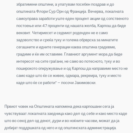
збратимени општини, а упатувам посебен поздрав и до
општината Флори Сур Орн од Франција. Вечерва, локалната
самоуправа заработи уште еден процент акции од сопственото
постоење или 47 проценти од нашата желба, Карпош да биде
вековит. Четириесет и седмиот роденден не е само
задоволство и среќа туку и голема обрврска за минатите
сегашните и идните генерации каква општина градевме,
градиме и ќе им оставиме. Главниот аргумент мора да биде
интересот на сите граѓани, не само во потесното, туку и во
поширокото опкружување и од Карпош да направиме место не
само каде што ќе се живее, одмара, рекреира, туку и место
каде што ќе се работи“ – посочи Јакимовски.
Првиот човек на Општината напомена дека карпошани сега ја
чувствуваат локалната заедница како дел од себе и како место каде
што во секој дел од денот, дури и во ноќните часови, можат да ја
добијат поддршката од него и од општинската администрација.