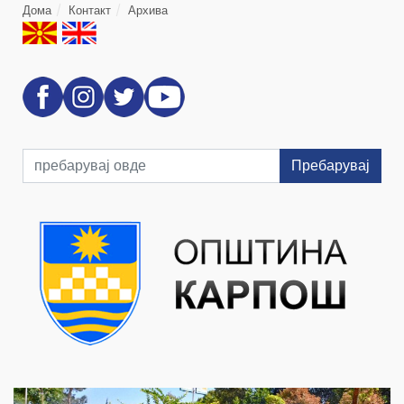
Дома
Контакт
Архива
Пребарувај