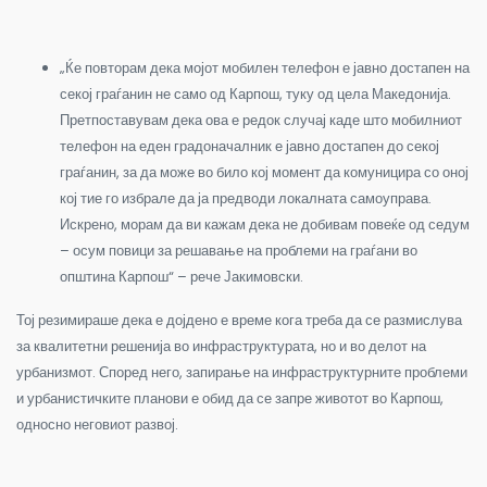
„Ќе повторам дека мојот мобилен телефон е јавно достапен на
секој граѓанин не само од Карпош, туку од цела Македонија.
Претпоставувам дека ова е редок случај каде што мобилниот
телефон на еден градоначалник е јавно достапен до секој
граѓанин, за да може во било кој момент да комуницира со оној
кој тие го избрале да ја предводи локалната самоуправа.
Искрено, морам да ви кажам дека не добивам повеќе од седум
– осум повици за решавање на проблеми на граѓани во
општина Карпош“ – рече Јакимовски.
Тој резимираше дека е дојдено е време кога треба да се размислува
за квалитетни решенија во инфраструктурата, но и во делот на
урбанизмот. Според него, запирање на инфраструктурните проблеми
и урбанистичките планови е обид да се запре животот во Карпош,
односно неговиот развој.