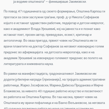
ја водиме општината“ – финишираше Јакимовски.
По повод 47 годишнината од своето формирање, Општина Карпош ги
прогласи за свои заслужни граѓани, проф. д-р Никола Софијанов
којшто е истакнат здравствен работник, педијатар и детски невролог,
како и академикот Влада Урошевиќ, кој на јавноста и е познат како
истакнат поет, прозен автор, преведувач, есеист, критичар и
антологичар. Во оваа пригода, првиот човек на Општината им ги
врачи плакетите на доктор Софијанов за неговиот извонредно голем
придонес во афирмацијата на детската неврологија, како и на
академик Урошевиќ за извонредно големиот придонес во полето на
литературата и книжевната наука.
Во рамки на манифестацијата, градоначалникот Јакимовски им
додели јубилејни награди (признанија), на тројцата административни
работници, Жарко Јосифовски, Марина Дабеска Проданова и Мирче
Блажевски, за нивното 40 годишно работно искуство и посветеност
во работата на Општина Карпош. Во таа насока, првиот човек на
Општината му врачи пофалница и на Ванчо Вељановски, за неговата
40 годишна посветена работа во една од јавните установи во