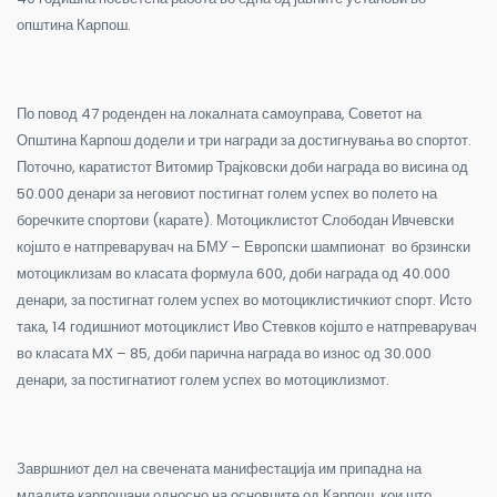
општина Карпош.
По повод 47 роденден на локалната самоуправа, Советот на
Општина Карпош додели и три награди за достигнувања во спортот.
Поточно, каратистот Витомир Трајковски доби награда во висина од
50.000 денари за неговиот постигнат голем успех во полето на
боречките спортови (карате). Мотоциклистот Слободан Ивчевски
којшто е натпреварувач на БМУ – Европски шампионат во брзински
мотоциклизам во класата формула 600, доби награда од 40.000
денари, за постигнат голем успех во мотоциклистичкиот спорт. Исто
така, 14 годишниот мотоциклист Иво Стевков којшто е натпреварувач
во класата MX – 85, доби парична награда во износ од 30.000
денари, за постигнатиот голем успех во мотоциклизмот.
Завршниот дел на свечената манифестација им припадна на
младите карпошани односно на основците од Карпош, кои што