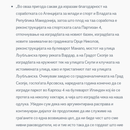
„Во оваа пригода сакам да изразам благодарност на
соработката со Агенцијата за млади и спорт и Владата на
Република Македонија, затоа што плод на таа соработка е
реконструкцијата на спортската сала Партизан 4,
отпочнување на изградбата на новиот базен, изградбата на
новите занимални во градинката Орце Николов,
реконструкцијата на булеварот Манапо, мостот на улица
Љубљанска преку реката Вардар, а на Градот Скопје за
изградбата на кружниот тек на улицата Скупи и клучката на
истоимената улица, како и пристапниот пат на улицата
Љубљанска. Очекувам заедно со градоначалничката на Град
Скопје, госпоѓата Арсовска, наредната година конечно да се
изгради паркот во Карпош 4 на булеварот Илинден кој ќе се
протега на неколку хектари, а чија што изградба чека на наша
одлука. Убеден сум дека низ аргументирана расправа и
континуиран дијалог ќе продолжиме да им служиме на
граѓаните со една возвишена цел, да ни биде чест што сме
нивни раководители, но и тие исто така да се гордеат што ние