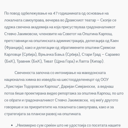
По повод одбележување на 47 годишнината од основање на
локалната самоуправа, вечерва во Драмскиот театар – Скопје се
одржа свечена академија на која присуствуваа градоначалникот
Стевчо Јакимовски, членовите на Советот на Општина Карпош,
претставници на општинската администрација, делегација од Каен
(Франција), како и делегации од збратимените општини Сремски
Карловци (Србија), Врњачка Бања (Србија), Стари Град – Сараево
(БиХ), Травник (БиХ), Тиват (Црна Гора) и Лапта (Кипар).
Свеченоста започна со интонирање на македонската
национална химна во изведба на шестоодделенецот од ООУ
„Христијан Тодоровски Карпош“, Даријан Симјаноски, а веднаш
потоа беше проектирана видео репортажа за општина Карпош, по што
се обрати и градоначалникот Стевчо Јакимовски, кој меѓу другото
говореше и за приоритетите на локалната самоуправа, како и за
стратегијата за плански развој на општината.
„Неизмерно сум среќен што не удостоија со посетата нашите