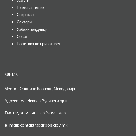
Услуги
Градоначалник
Секретар
Сектори
Урбани заедници
Совет
Политика на приватност
КОНТАКТ
Место : Општина Карпош , Македонија
Адреса : ул. Никола Русински бр.11
Тел. 02/3055-901 | 02/3055-902
e-mail: kontakt@karpos.gov.mk