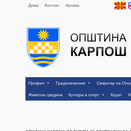
Дома
Контакт
Архива
Профил
Градоначалник
Секретар на Опш
Животна средина
Култура и спорт
Буџет
У