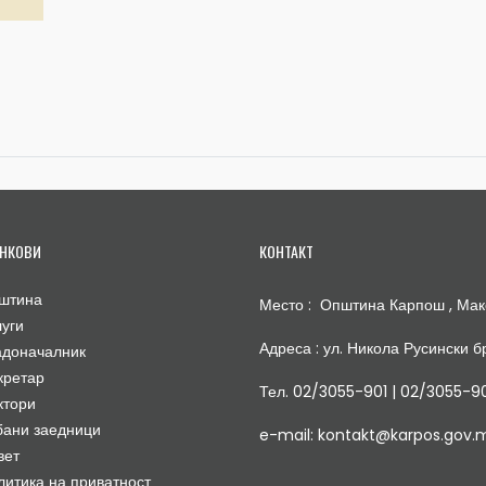
НКОВИ
КОНТАКТ
штина
Место : Општина Карпош , Мак
луги
Адреса : ул. Никола Русински бр
адоначалник
кретар
Тел. 02/3055-901 | 02/3055-9
ктори
бани заедници
e-mail: kontakt@karpos.gov.
вет
литика на приватност