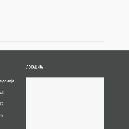
ЛОКАЦИЈА
едонија
.11
02
mk