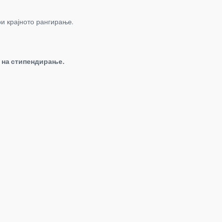
ри крајното рангирање.
 на стипендирање.