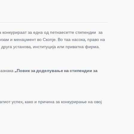
а конкурираат за една од петнаесетте стипендии за
изам и менаџмент во Скопје.
Во таа насока, право на
а друга установа, институција или приватна фирма.
назнака
„Повик за доделување на стипендии за
тиот успех, како и причина за конкурирање на овој