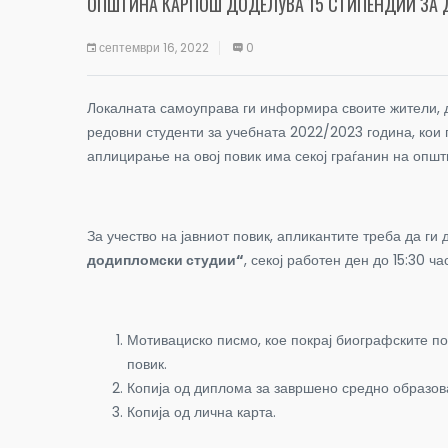
ОПШТИНА КАРПОШ ДОДЕЛУВА 15 СТИПЕНДИИ ЗА
септември 16, 2022
0
Локалната самоуправа ги информира своите жители,
редовни студенти за учебната 2022/2023 година, кои 
аплицирање на овој повик има секој граѓанин на општи
За учество на јавниот повик, апликантите треба да 
додипломски студии“
, секој работен ден до 15:30 ча
Мотивациско писмо, кое покрај биографските по
повик.
Копија од диплома за завршено средно образов
Копија од лична карта.