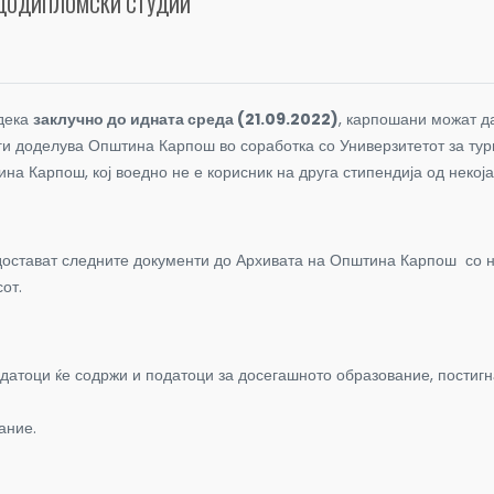
 ДОДИПЛОМСКИ СТУДИИ
 дека
заклучно до идната среда (21.09.2022)
, карпошани можат д
ги доделува Општина Карпош во соработка со Универзитетот за тур
на Карпош, кој воедно не е корисник на друга стипендија од некој
ги достават следните документи до Архивата на Општина Карпош со 
сот.
датоци ќе содржи и податоци за досегашното образование, постигна
ание.