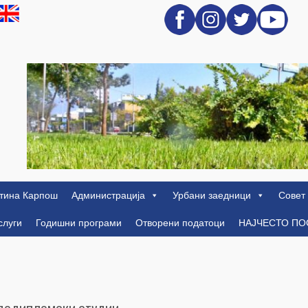
тина Карпош
Администрација
Урбани заедници
Совет
слуги
Годишни програми
Отворени податоци
НАЈЧЕСТО П