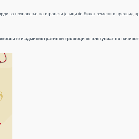
врди за познавање на странски јазици ќе бидат земени в предвид п
ековните и административни трошоци не влегуваат во начинот