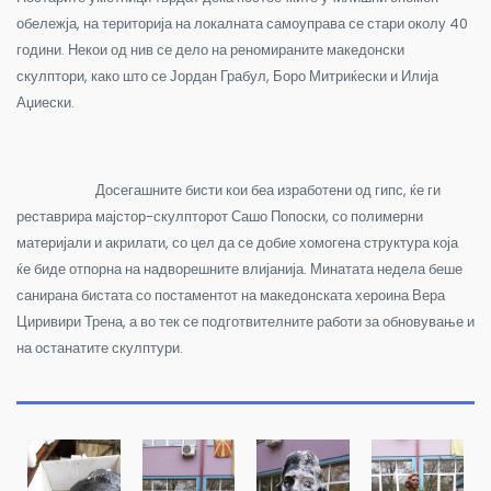
обележја, на територија на локалната самоуправа се стари околу 40
години. Некои од нив се дело на реномираните македонски
скулптори, како што се Јордан Грабул, Боро Митриќески и Илија
Аџиески.
Досегашните бисти кои беа изработени од гипс, ќе ги
реставрира мајстор-скулпторот Сашо Попоски, со полимерни
материјали и акрилати, со цел да се добие хомогена структура која
ќе биде отпорна на надворешните влијанија. Минатата недела беше
санирана бистата со постаментот на македонската хероина Вера
Циривири Трена, а во тек се подготвителните работи за обновување и
на останатите скулптури.