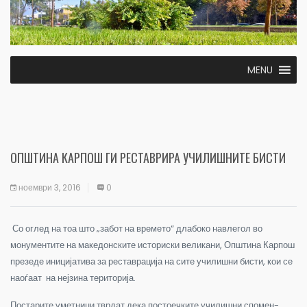
MENU
ОПШТИНА КАРПОШ ГИ РЕСТАВРИРА УЧИЛИШНИТЕ БИСТИ
ноември 3, 2016
0
Со оглед на тоа што „забот на времето“ длабоко навлегол во
монументите на македонските историски великани, Општина Карпош
презеде иницијатива за реставрација на сите училишни бисти, кои се
наоѓаат на нејзина територија.
Постарите уметници тврдат дека постоечките училишни спомен-