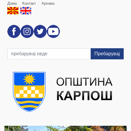
Дома
Контакт
Архива
Пребарувај