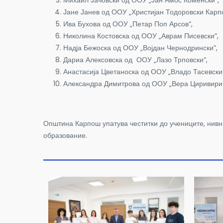
Јане Јанев од ООУ „Христијан Тодоровски Карп
Ива Бухова од ООУ „Петар Поп Арсов“,
Николина Костовска од ООУ „Аврам Писевски“,
Надја Бежоска од ООУ „Војдан Чернодрински“,
Дариа Алексовска од ООУ „Лазо Трповски“,
Анастасија Цветаноска од ООУ „Владо Тасевски
Александра Димитрова од ООУ „Вера Циривири 
Општина Карпош упатува честитки до учениците, нивн
образование.