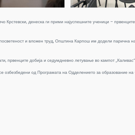
 Крстевски, денеска ги прими најуспешните ученици – првенците 
 посветеност и вложен труд, Општина Карпош им додели парична наг
ти, првенците добија и седумдневно летување во кампот „Каливас“ 
а се озбезбедени од Програмата на Одделението за образование н