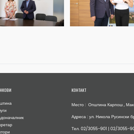
НКОВИ
КОНТАКТ
штина
Место : Општина Карпош , Мак
луги
Адреса : ул. Никола Русински бр
адоначалник
кретар
Тел. 02/3055-901 | 02/3055-9
ктори