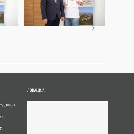
ЛОКАЦИЈА
едонија
.11
02