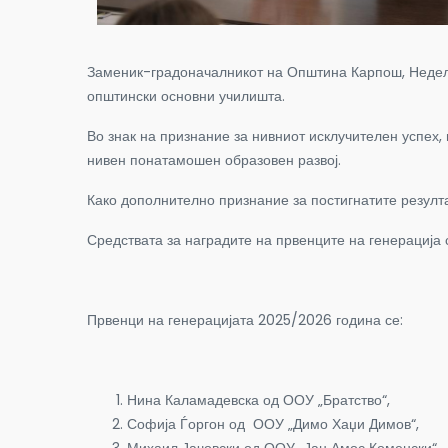
Заменик-градоначалникот на Општина Карпош, Неделчо
општински основни училишта.
Во знак на признание за нивниот исклучителен успех,
нивен понатамошен образовен развој.
Како дополнително признание за постигнатите резулта
Средствата за наградите на првенците на генерациј
Првенци на генерацијата 2025/2026 година се:
Нина Каламадевска од ООУ „Братство“,
Софија Ѓоргон од ООУ „Димо Хаџи Димов“,
Михаил Јачовски од ООУ „Јан Амос Коменски“,