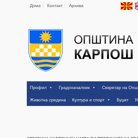
Дома
Контакт
Архива
Профил
Градоначалник
Секретар на Опш
Животна средина
Култура и спорт
Буџет
У