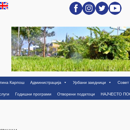
тина Карпош
Администрација
Урбани заедници
Совет
слуги
Годишни програми
Отворени податоци
НАЈЧЕСТО П