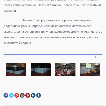
Преку активностите на „Пакомак“, Карпош собра 204.000 пластични
шишиња.
„Пакомак“, ја продолжува акцијата и оваа година и
доделува скромна награда, маички, со логото и мотото на еко
акцијата, за најуспешните три ученика од секое добитно училиште, во
знак на мотивација и поттик за понатамошна еко акција за добро на
животната средина.