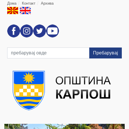
Дома
Контакт
Архива
Пребарувај