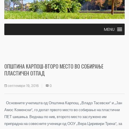
MENU
ОПШТИНА КАРПОШ-ВТОРО МЕСТО ВО СОБИРАЊЕ
ПЛАСТИЧЕН ОТПАД
септември 19, 2016
0
Основните училишта од Општина Карпош, „Владо Тасевски“ и „Јан
Амос Коменски“, го делат првото место во собирање на пластични
ПЕТ шишиња. Веднаш по нив, второто место заслужено им
припрадна на совесните ученици од ООУ „Вера Циривири Трена“, за