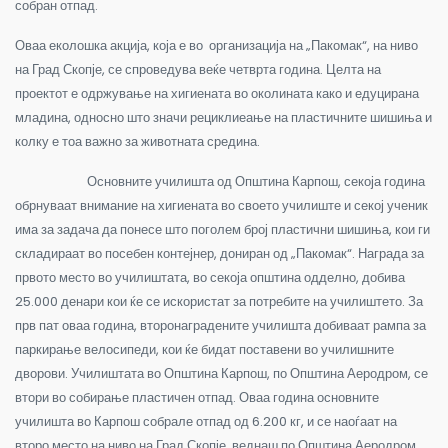
собран отпад.
Оваа еколошка акција, која е во организација на „Пакомак“, на ниво
на Град Скопје, се спроведува веќе четврта година. Целта на
проектот е одржување на хигиената во околината како и едуцирана
младина, односно што значи рециклиеање на пластичните шишиња и
колку е тоа важно за животната средина.
Основните училишта од Општина Карпош, секоја година
обрнуваат внимание на хигиената во своето училиште и секој ученик
има за задача да понесе што поголем број пластични шишиња, кои ги
складираат во посебен контејнер, дониран од „Пакомак“. Награда за
првото место во училиштата, во секоја општина одделно, добива
25.000 денари кои ќе се искористат за потребите на училиштето. За
прв пат оваа година, второнаградените училишта добиваат рампа за
паркирање велосипеди, кои ќе бидат поставени во училишните
дворови. Училиштата во Општина Карпош, по Општина Аеродром, се
втори во собирање пластичен отпад. Оваа година основните
училишта во Карпош собрале отпад од 6.200 кг, и се наоѓаат на
второ место на ниво на Град Скопје, веднаш по Општина Аеродром.