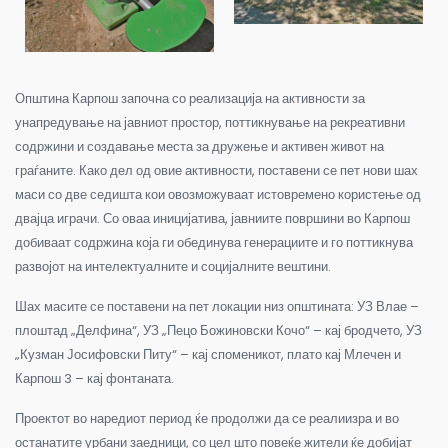
Општина Карпош започна со реализација на активности за
унапредување на јавниот простор, поттикнување на рекреативни
содржини и создавање места за дружење и активен живот на
граѓаните. Како дел од овие активности, поставени се пет нови шах
маси со две седишта кои овозможуваат истовремено користење од
двајца играчи. Со оваа иницијатива, јавниите површини во Карпош
добиваат содржина која ги обединува генерациите и го поттикнува
развојот на интелектуалните и социјалните вештини.
Шах масите се поставени на пет локации низ општината: УЗ Влае –
плоштад „Делфина“, УЗ „Пецо Божиновски Кочо“ – кај бродчето, УЗ
„Кузман Јосифовски Питу“ – кај споменикот, плато кај Млечен и
Карпош 3 – кај фонтаната.
Проектот во наредиот период ќе продолжи да се реалиизра и во
останатите урбани заедници, со цел што повеќе жители ќе добијат