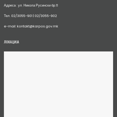
Адреса : ул. Никола Русински бр.11
Тел. 02/3055-901 | 02/3055-902
e-mail: kontakt@karpos.gov.mk
ЛОКАЦИЈА