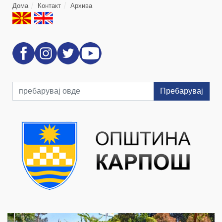
Дома
Контакт
Архива
Пребарувај