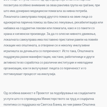
посветува особено внимание за оваа ранлива група на граѓани, при
што има донирано медицински помагала за нивна потреба.
Локалната самоуправа покрај другото помага на овие лица со
еднократна парична помош за бањско лекување, рехабилитација или
набавка на соддветни лекови или помагала, како и со пакети со
храна и хигиенски производи. За да го олесни нивното движење,
локалната самоуправа има поставено пристапни рампи на повеќе
локации низ општината, а отворени се и неколку инклузивни
игралишта за дечињата со попреченост. Исто така, Општината
поддржува разни манифестации, настани, работилници и други
активности во соработка со различни институции и невладини
организации, кои ги вклучуваат лицата со пореченост и го
поттикнуваат процесот на инклузија.
Од особена важност е Проектот за подобрување на социјалните
услуги што го спроведува Министерството за труд и социјална
политика со поддршка на Светска Банка, во чии рамки Општина