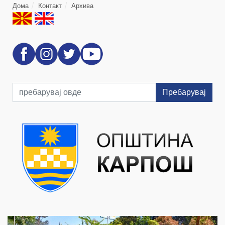
Дома
Контакт
Архива
Пребарувај