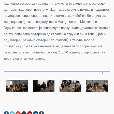
Карпош ја воспостави социјалната услуга во заедницата, односно
центарот за дневен престој – „Центар за стручна помош и поддршка
на деца со попреченост и нивните семејства – МоПи“. Во случајов,
лиценциран давател на услугата е Македонското Монтесори
Здружение, кое истата ја испорачува преку индивидуални третмани и
психо-социјална поддршка од страна на стручни лица (специјални
едукатори и рехабилитатори и психолози). Станува збор за
социјална услуга која е наменета за дечињата со попреченост и
развојни потешкотии на возраст од 2 до 10 години, со приоритет на
децата од општина Карпош.