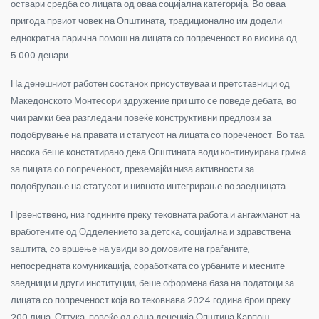
оствари средба со лицата од оваа социјална категорија. Во оваа
пригода првиот човек на Општината, традиционално им додели
еднократна парична помош на лицата со попреченост во висина од
5.000 денари.
На денешниот работен состанок присуствуваа и претставници од
Македонското Монтесори здружение при што се поведе дебата, во
чии рамки беа разгледани повеќе конструктивни предлози за
подобрување на правата и статусот на лицата со пореченост. Во таа
насока беше констатирано дека Општината води континуирана грижа
за лицата со попреченост, преземајќи низа активности за
подобрување на статусот и нивното интегрирање во заедницата.
Првенствено, низ годините преку тековната работа и ангажманот на
вработените од Одделението за детска, социјална и здравствена
заштита, со вршење на увиди во домовите на граѓаните,
непосредната комуникација, соработката со урбаните и месните
заедници и други институции, беше оформена база на податоци за
лицата со попреченост која во тековнава 2024 година брои преку
200 лица. Оттука, повеќе од една деценија Општина Карпош