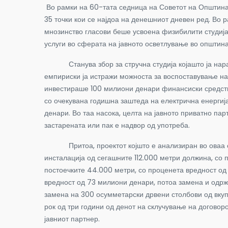
Во рамки на 60-тата седница на Советот на Општина 
35 точки кои се најдоа на денешниот дневен ред. Во 
мнозинство гласови беше усвоена физибилити студија
услуги во сферата на јавното осветлување во општин
Станува збор за стручна студија којашто ја нарача 
емпириски ја истражи можноста за воспоставување на
инвестираше 100 милиони денари финансиски средства
со очекувана годишна заштеда на електрична енергиј
денари. Во таа насока, целта на јавното приватно па
застарената или пак е надвор од употреба.
Притоа, проектот којшто е анализиран во оваа студ
инсталација од сегашните 112.000 метри должина, со 
постоечките 44.000 метри, со проценета вредност од 
вредност од 73 милиони денари, потоа замена и одрж
замена на 300 осумметарски дрвени столбови од вкуп
рок од три години од денот на склучување на договор
јавниот партнер.