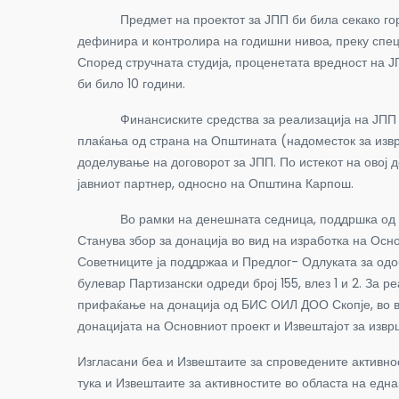
Предмет на проектот за ЈПП би била секако горена
дефинира и контролира на годишни нивоа, преку специ
Според стручната студија, проценетата вредност на 
би било 10 години.
Финансиските средства за реализација на ЈПП прое
плаќања од страна на Општината (надоместок за изврш
доделување на договорот за ЈПП. По истекот на овој 
јавниот партнер, односно на Општина Карпош.
Во рамки на денешната седница, поддршка од Совет
Станува збор за донација во вид на изработка на Осн
Советниците ја поддржаа и Предлог- Одлуката за одо
булевар Партизански одреди број 155, влез 1 и 2. За
прифаќање на донација од БИС ОИЛ ДОО Скопје, во ви
донацијата на Основниот проект и Извештајот за извр
Изгласани беа и Извештаите за спроведените активно
тука и Извештаите за активностите во областа на едн