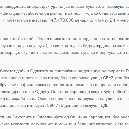
ведената инфраструктура на јавно осветлување, а извршувањето 
фикација изработена од јавниот партнер – која ќе биде составен д
ЈПП проектот би изнесувал 147.470.000 денари или близу 2,4 мили
ктот би ги обезбедил приватниот партнер, а повратот на вложе
ување на јавна услуга), во висина која ќе биде утврдена во завис
договор, целокупниот систем на јавно осветлување и одржувањето 
от доби и Одлуката за прифаќање на донација од фирмата Голде
овен проект и ревизија за изградба на сервисна улица СЕ-2, станб
брување на финансиски средства како помош за поправка и санаци
 реализација на оваа Одлука, Општина Карпош од својот Буџет обезб
д на изработка на Основен проект за поставување на улично осве
шена ревизија изнесува 1.590.776 денари со вклучен ДДВ.
сти на Секторите и Одделенијата од Општина Карпош, кои беа реал
аквите можности меѓу жените и мажите и Зелениот катастар. Исто т