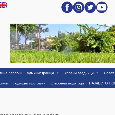
тина Карпош
Администрација
Урбани заедници
Совет
слуги
Годишни програми
Отворени податоци
НАЈЧЕСТО П