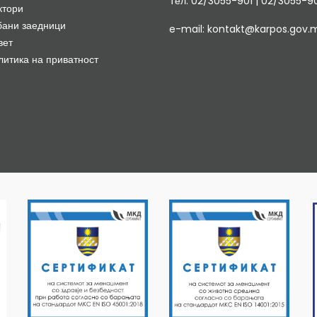
Тел. 02/3055-901 | 02/3055-9
ктори
бани заедници
e-mail: kontakt@karpos.gov.
вет
литика на приватност