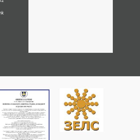
02
mk