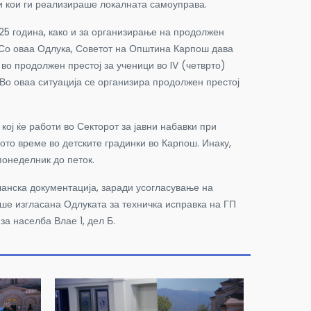
 кои ги реализираше локалната самоуправа.
 година, како и за организирање на продолжен
 Со оваа Одлука, Советот на Општина Карпош дава
о продолжен престој за ученици во IV (четврто)
Во оваа ситуација се организира продолжен престој
 ќе работи во Секторот за јавни набавки при
то време во детските градинки во Карпош. Инаку,
понеделник до петок.
нска документација, заради усогласување на
ше изгласана Одлуката за техничка исправка на ГП
за населба Влае 1, дел Б.