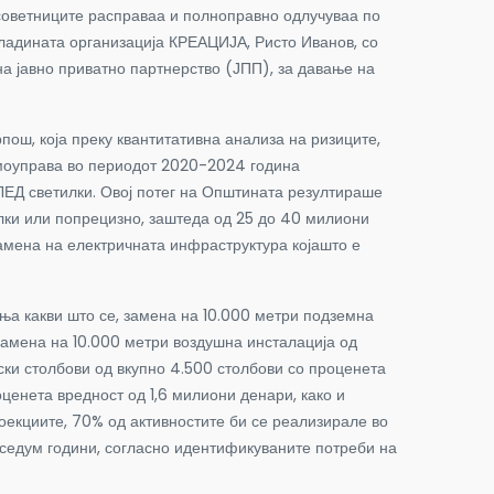
советниците расправаа и полноправно одлучуваа по
владината организација КРЕАЦИЈА, Ристо Иванов, со
а јавно приватно партнерство (ЈПП), за давање на
ш, која преку квантитативна анализа на ризиците,
амоуправа во периодот 2020-2024 година
ЛЕД светилки. Овој потег на Општината резултираше
лки или попрецизно, заштеда од 25 до 40 милиони
замена на електричната инфраструктура којашто е
а какви што се, замена на 10.000 метри подземна
 замена на 10.000 метри воздушна инсталација од
ски столбови од вкупно 4.500 столбови со проценета
ценета вредност од 1,6 милиони денари, како и
оекциите, 70% од активностите би се реализирале во
е седум години, согласно идентификуваните потреби на