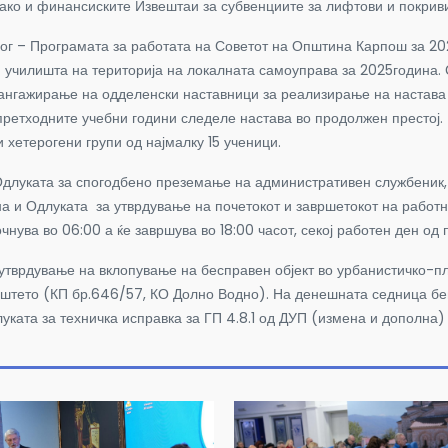
ко и финансиските Извештаи за субвенциите за лифтови и покриви
 Програмата за работата на Советот на Општина Карпош за 2025
и училишта на територија на локалната самоуправа за 2025година.
ангажирање на одделенски наставници за реализирање на настава в
претходните учебни години следеле настава во продолжен престој. 
 хетерогени групи од најмалку 15 ученици.
та за спогодбено преземање на административен службеник, кој
и Одлуката за утврдување на почетокот и завршетокот на работно
нува во 06:00 а ќе завршува во 18:00 часот, секој работен ден од 
дување на вклопување на бесправен објект во урбанистичко-пла
иштето (КП бр.646/57, КО Долно Водно). На денешната седница бе
уката за техничка исправка за ГП 4.8.1 од ДУП (измена и дополна) 