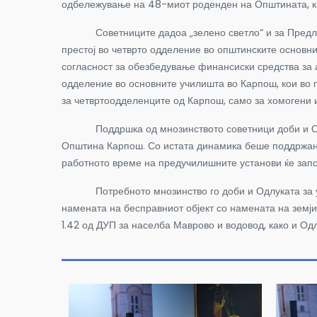
одбележување на 48-миот роденден на Општината, ка
Советниците дадоа „зелено светло“ и за Предлог –
престој во четврто одделение во општинските основн
согласност за обезбедување финансиски средства за 
одделение во основните училишта во Карпош, кои во 
за четвртоодделенците од Карпош, само за хомогени и
Поддршка од мнозинството советници доби и Одлука
Општина Карпош. Со истата динамика беше поддржана 
работното време на предучилишните установи ќе започ
Потребното мнозинство го доби и Одлуката за утвр
намената на бесправниот објект со намената на земј
1.42 од ДУП за населба Маврово и водовод, како и Одл