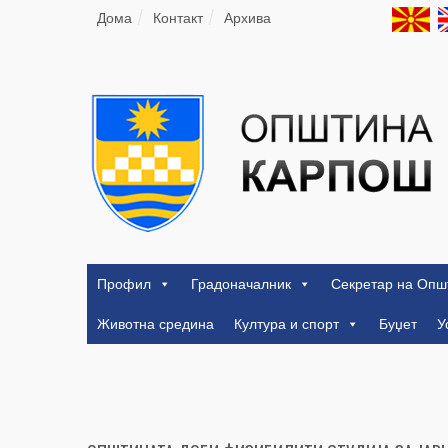
Дома
Контакт
Архива
Профил
Градоначалник
Секретар на Опш
Животна средина
Култура и спорт
Буџет
У