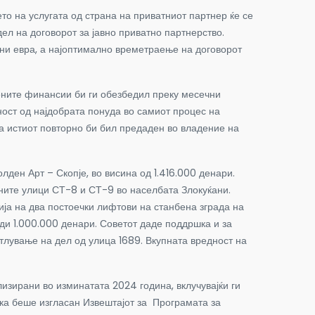
на услугата од страна на приватниот партнер ќе се
ел на договорот за јавно приватно партнерство.
они евра, а најоптимално времетраење на договорот
ните финансии би ги обезбедил преку месечни
ност од најдобрата понуда во самиот процес на
на истиот повторно би бил предаден во владение на
н Арт – Скопје, во висина од 1.416.000 денари.
ените улици СТ-8 и СТ-9 во населбата Злокуќани.
ја на два постоечки лифтови на станбена зграда на
еди 1.000.000 денари. Советот даде поддршка и за
тлување на дел од улица 1689. Вкупната вредност на
изирани во изминатата 2024 година, вклучувајќи ги
ака беше изгласан Извештајот за Програмата за