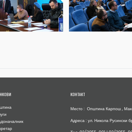
НКОВИ
КОНТАКТ
штина
Место : Општина Карпош , Мак
луги
Адреса : ул. Никола Русински бр
адоначалник
кретар