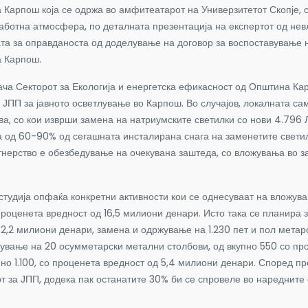
Карпош која се одржа во амфитеатарот на Универзитетот Скопје, 
работна атмосфера, по деталната презентација на експертот од не
та за оправданоста од доделување на договор за воспоставување н
а Карпош.
Секторот за Екологија и енергетска ефикасност од Општина Карпо
 ЈПП за јавното осветлување во Карпош. Во случајов, локалната с
, со кои изврши замена на натриумските светилки со нови 4.796 
а од 60-90% од сегашната инсталирана снага на заменетите свети
ртнерство е обезбедување на очекувана заштеда, со вложувања во 
ија опфаќа конкретни активности кои се однесуваат на вложувањ
проценета вредност од 16,5 милиони денари. Исто така се планира
2,2 милиони денари, замена и одржување на 1.230 пет и пол метар
ување на 20 осумметарски метални столбови, од вкупно 550 со про
но 1.100, со проценета вредност од 5,4 милиони денари. Според пр
от за ЈПП, додека пак останатите 30% би се спровеле во нареднит