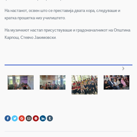
На настанот, освен што се преставија двата хора, следуваше и
кратка прошетка низ училиштето.
На музичкиот настап присуствуваше и градоначалникот на Општина
Карпош, Стевчо Јакимовски.