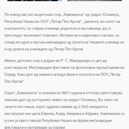
По повод настап на детскиот хор ,,Кампанела” од градот Оломоуц,
Република Чешка во ООУ ,,Петар Поп Арсов” , денеска, во холот на
училиштето, се собраа ученици, родители и наставници, да го
проследат музичкиот спектакл. Интересни и шаролики гласови, се
споија во едно и звучеа извонредно од грлата на Чешките ученици но
и од грлата на учениците од Петар Поп Арсов.
Имено, детскиот хор е дојден во Р. С. Македонија со цел да
учествува на Меѓународен фестивал на фолклорни групи/хорови во
Охрид. Како дел од нивната агенда беше и посетата на ООУ,,Петар
Поп Арсов”.
Хорот ,,Кампанела” е основан во 1967 година и оттогаш претставува
значаен дел од културниот живот на градот Оломоуц. Во текот на
своето постоење, хорот одржал повеќе од 2.500 концерти и
настапувал низ цела Европа, Азија, Америка и Африка. Кампанела со
успех ја претставува Република Чешка на бројни меѓународни
фестивали и натпревари за хорови.