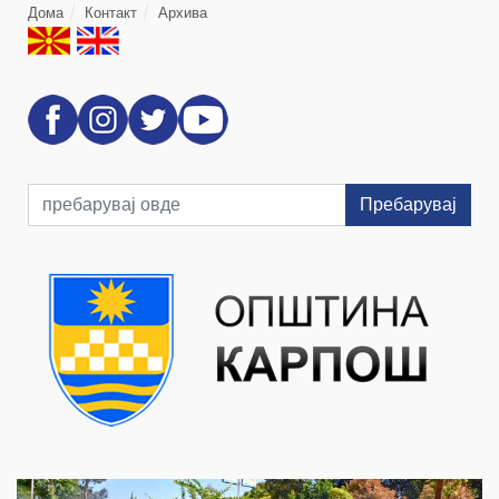
Дома
Контакт
Архива
Пребарувај