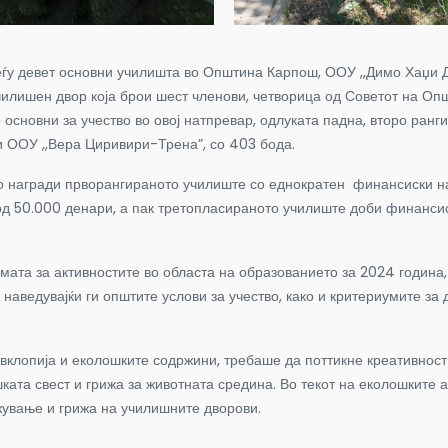
еѓу девет основни училишта во Општина Карпош, ООУ ,,Димо Хаџи 
чилишен двор која брои шест членови, четворица од Советот на О
 основни за учество во овој натпревар, одлуката падна, второ ран
и ООУ ,,Вера Циривири-Трена”, со 403 бода.
го награди прворангираното училиште со еднократен финансиски на
д 50.000 денари, а пак третопласираното училиште доби финансиск
мата за активностите во областа на образованието за 2024 година
 наведувајќи ги општите услови за учество, како и критериумите з
клопија и еколошките содржини, требаше да поттикне креативност 
ката свест и грижа за животната средина. Во текот на еколошките 
жување и грижа на училишните дворови.