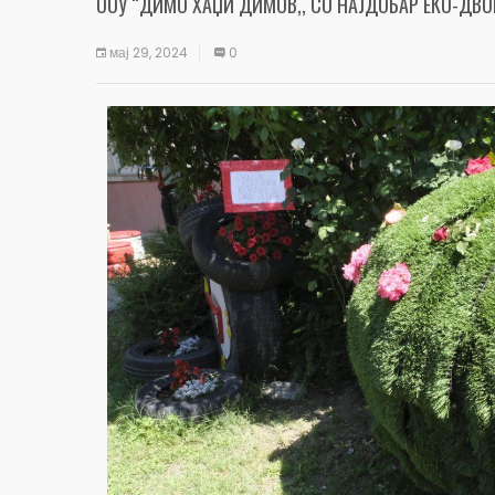
ООУ “ДИМО ХАЏИ ДИМОВ,, СО НАЈДОБАР ЕКО-ДВО
мај 29, 2024
0