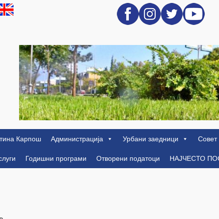
тина Карпош
Администрација
Урбани заедници
Совет
слуги
Годишни програми
Отворени податоци
НАЈЧЕСТО П