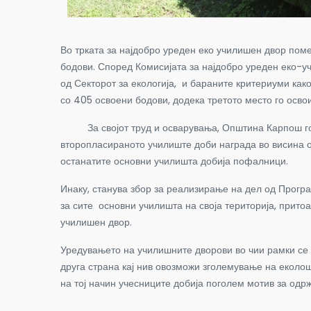
Во трката за најдобро уреден еко училишен двор пом
бодови. Според Комисијата за најдобро уреден еко-у
од Секторот за екологија, и бараните критериуми како
со 405 освоени бодови, додека третото место го осво
За својот труд и осварувања, Општина Карпош 
второпласираното училиште доби награда во висина о
останатите основни училишта добија пофалници.
Инаку, станува збор за реализирање на дел од Програ
за сите основни училишта на своја територија, притоа
училишен двор.
Уредувањето на училишните дворови во чии рамки се в
друга страна кај нив овозможи зголемување на еколош
на тој начин учесниците добија поголем мотив за одр