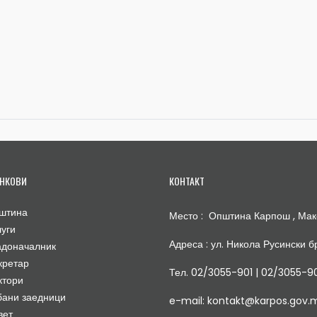
НКОВИ
КОНТАКТ
штина
Место : Општина Карпош , Мак
луги
Адреса : ул. Никола Русински бр
адоначалник
кретар
Тел. 02/3055-901 | 02/3055-9
ктори
бани заедници
e-mail: kontakt@karpos.gov.
вет