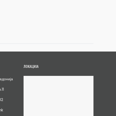
ЛОКАЦИЈА
едонија
.11
02
mk