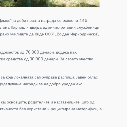
Димов” ја доби првата награда со освоени 446
пштина Карпош и
двајца административни службеници
гирано училиште да биде ООУ ,,Војдан Чернодрински”,
доместок од 70.000 денари, додека пак,
и средства од 30.000 денари. За своето учество
, за која локалната самоуправа распиша Јавен оглас
а доделување награди за најдобро уреден еко-
кај основците, родителите и наставниците, што од
активности беа користени и рециклирани материјали, а