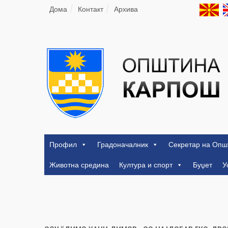
Дома
Контакт
Архива
Профил
Градоначалник
Секретар на Опш
Животна средина
Култура и спорт
Буџет
У