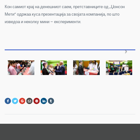
Кон самиот крај на денешниот саем, претставниците од „Џонсон
Мети“ одржаа куса презентација за својата компанија, по што
изведоа и неколку мини – експерименти.