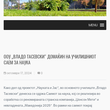
MENU
ООУ „ВЛАДО ТАСЕВСКИ“ ДОМАЌИН НА УЧИЛИШНИОТ
САЕМ ЗА НАУКА
октомври 17, 2024
0
Како дел од проектот „Науката и Јас“, во основното училиште „Владо
Тасевски“ денеска се одржа Саемот за наука, кој се реализира во
соработка со реномираната странска компанија „Џонсон Мети“ и
невладината „Македонија 2025“. Во рамки на саемот покрај