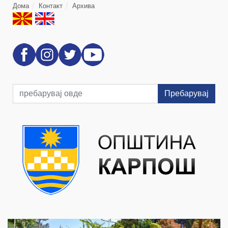
Дома
Контакт
Архива
Пребарувај