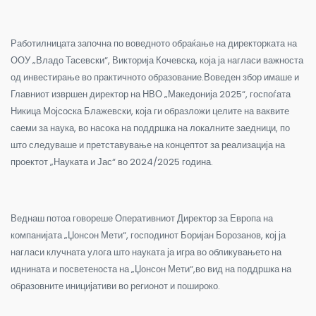
Работилницата започна по воведното обраќање на директорката на
ООУ „Владо Тасевски“, Викторија Кочевска, која ја нагласи важноста
од инвестирање во практичното образование.Воведен збор имаше и
Главниот извршен директор на НВО „Македонија 2025“, госпоѓата
Никица Мојсоска Блажевски, која ги образложи целите на ваквите
саеми за наука, во насока на поддршка на локалните заедници, по
што следуваше и претставување на концептот за реализација на
проектот „Науката и Јас“ во 2024/2025 година.
Веднаш потоа говореше Оперативниот Директор за Европа на
компанијата „Џонсон Мети“, господинот Боријан Борозанов, кој ја
нагласи клучната улога што науката ја игра во обликувањето на
иднината и посветеноста на „Џонсон Мети“,во вид на поддршка на
образовните иницијативи во регионот и пошироко.