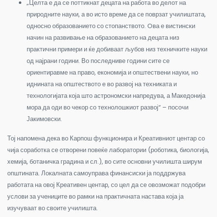
„Целта е да се поттикнат децата на работа во делот на
природните науки, а во исто време да се поврзат училиштата,
односно образованието со стопанството. Oва е вистински
начин на развивање на образованието на децата низ
практични примери и ќе добиваат љубов низ техничките науки
од најрани години. Во последниве години сите се
ориентиравме на право, економија и општествени науки, но
иднината на општеството е во развој на техниката и
технологијата која што астрономски напредува, а Македонија
мора да оди во чекор со технолошкиот развој“ – посочи
Јакимовски.
Тој напомена дека во Карпош функционира и Креативниот центар со
чија соработка се отворени повеќе лаборатории (роботика, биологија,
хемија, ботаничка градина и сл.), во сите основни училишта ширум
општината. Локалната самоуправа финансиски ја поддржува
работата на овој Креативен центар, со цел да се овозможат подобри
услови за учениците во рамки на практичната настава која ја
изучуваат во своите училишта.