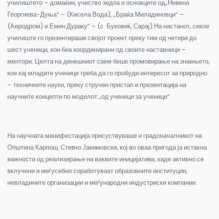
училиштето – домаќин, учество зедоа и основците од„Невена
Георгиева-Дуња“ – (Кисела Вода), „Браќа Миладиновци“ –
(Аеродром) и Емин Дураку” – (с. Буковиќ, Сарај).
На настанот, секое
училиште го презентираше својот проект преку тим од четири до
шест ученици, кои беа координирани од своите наставници –
ментори. Целта на денешниот саем беше промовирање на знаењето,
кое кај младите ученици треба да го пробуди интересот за природно
– техничките науки, преку стручен пристап и презентација на
научните концепти по моделот „од ученици за ученици“.
На научната манифестација присуствуваше и градоначалникот на
Општина Карпош, Стевчо Јакимовски, кој во оваа пригода ја истакна
важноста од реализирање на ваквите иницијативи, каде активно се
вклучени и меѓусебно соработуваат образовните институции,
невладините организации и меѓународни индустриски компании.