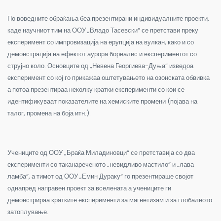
По воведните обраќања беа презентирани индивидуалните проекти,
каде научниот тим на ООУ „Владо Тасевски“ се претстави преку
експеримент со импровизација на ерупција на вулкан, како и со
демонстрација на ефектот аурора бореалис и експериментот со
струјно коло. Основците од „Невена Георгиева-Дуња“ изведоа
експеримент со кој го прикажаа оштетувањето на озонската обвивка
а потоа презентираа неколку кратки експерименти со кои се
идентификуваат показателите на хемиските промени (појава на
талог, промена на боја итн.).
Учениците од ООУ „Браќа Миладиновци“ се претставија со два
експерименти со таканареченото „невидливо мастило“ и „лава
ламба“, а тимот од ООУ „Емин Дураку“ го презентираше својот
однапред направен проект за вселената а учениците ги
демонстрираа кратките експерименти за магнетизам и за глобалното
затоплување.