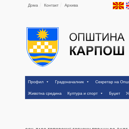
Дома
Контакт
Архива
Профил
Градоначалник
Секретар на Опш
Животна средина
Култура и спорт
Буџет
У