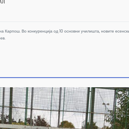
АЛ
а Карпош. Во конкуренција од 10 основни училишта, новите есенс
ев.