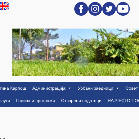
тина Карпош
Администрација
Урбани заедници
Совет
слуги
Годишни програми
Отворени податоци
НАЈЧЕСТО П