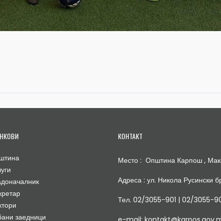
НКОВИ
КОНТАКТ
штина
Место : Општина Карпош , Мак
луги
Адреса : ул. Никола Русински бр
адоначалник
кретар
Тел. 02/3055-901 | 02/3055-9
ктори
бани заедници
e-mail: kontakt@karpos.gov.