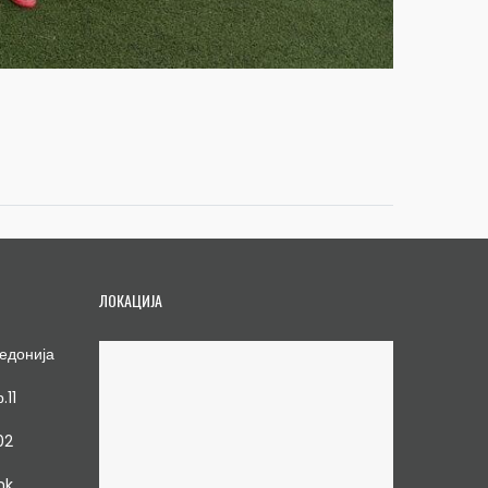
ЛОКАЦИЈА
едонија
.11
02
mk