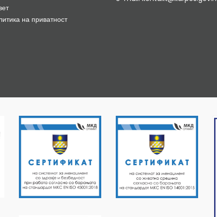
вет
литика на приватност