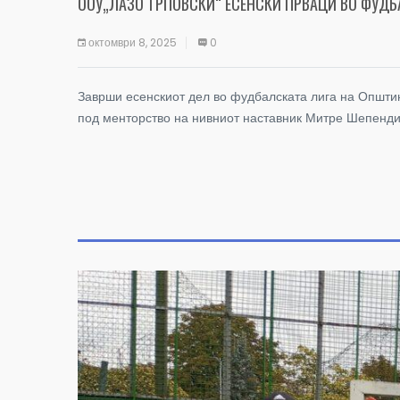
ООУ„ЛАЗО ТРПОВСКИ“ ЕСЕНСКИ ПРВАЦИ ВО ФУДБ
октомври 8, 2025
0
Заврши есенскиот дел во фудбалската лига на Општин
под менторство на нивниот наставник Митре Шепенди