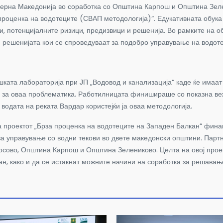
верна Македонија во соработка со Општина Карпош и Општина Зел
проценка на водотеците (СВАП методологија)“. Едукативната обука
ви, потенцијалните ризици, предизвици и решенија. Во рамките на
и решенијата кои се спроведуваат за подобро управување на водоте
шката лабораторија при ЈП „Водовод и канализација“ каде ќе имаат
 за оваа проблематика. Работилницата финишираше со показна веж
водата на реката Вардар користејќи ја оваа методологија.
а проектот „Брза проценка на водотеците на Западен Балкан“ фина
за управување со водни текови во двете македонски општини. Партн
Косово, Општина Карпош и Општина Зелениково. Целта на овој прое
н, како и да се истакнат можните начини на соработка за решавањ