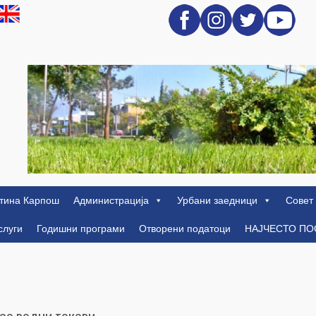
тина Карпош
Администрација
Урбани заедници
Совет
слуги
Годишни програми
Отворени податоци
НАЈЧЕСТО П