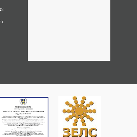
02
mk