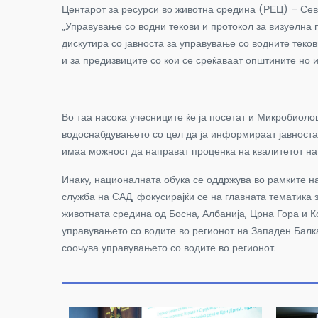
Центарот за ресурси во животна средина (РЕЦ) – Се
„Управување со водни текови и протокол за визуелна 
дискутира со јавноста за управување со водните теко
и за предизвиците со кои се среќаваат општините но 
Во таа насока учесниците ќе ја посетат и Микробиоло
водоснабдувањето со цел да ја информираат јавноста
имаа можност да направат проценка на квалитетот на 
Инаку, националната обука се оддржува во рамките н
служба на САД, фокусирајќи се на главната тематика 
животната средина од Босна, Албанија, Црна Гора и 
управувањето со водите во регионот на Западен Балка
соочува управувањето со водите во регионот.