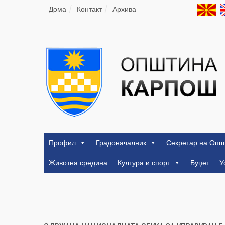
Дома
Контакт
Архива
Профил
Градоначалник
Секретар на Опш
Животна средина
Култура и спорт
Буџет
У