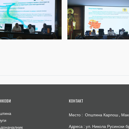
НКОВИ
КОНТАКТ
штина
Место : Општина Карпош , Мак
луги
Адреса : ул. Никола Русински бр
адоначалник