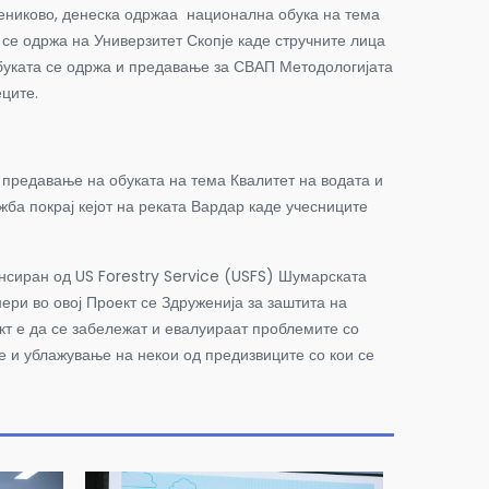
ениково, денеска одржаа национална обука на тема
 се одржа на Универзитет Скопје каде стручните лица
 обуката се одржа и предавање за СВАП Методологијата
ците.
 предавање на обуката на тема Квалитет на водата и
ба покрај кејот на реката Вардар каде учесниците
нсиран од US Forestry Service (USFS) Шумарската
ери во овој Проект се Здруженија за заштита на
кт е да се забележат и евалуираат проблемите со
е и ублажување на некои од предизвиците со кои се