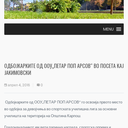
MENU
ОДБОЈКАРКИТЕ ОД ООУ„ПЕТАР ПОП АРСОВ“ ВО ПОСЕТА КАЈ
ЈАКИМОВСКИ
април 4, 2016
0
Одбојкарките од ООУ„ПЕТАР ПОП АРСОВ“ го освоија првото место
во одбојка за девојчиња во спортската училишна лига за основни
училишта на територија на Општина Карпош.
Градоначалникот им вети парична награда, спортска опрема и