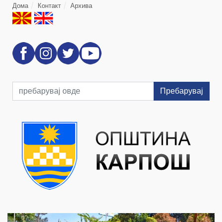
Дома
Контакт
Архива
Пребарувај