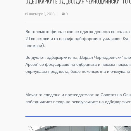
ОДБОЈКАРКИТЕ ОД „ВОЈДАН ЧЕРНОДРИНСКИ“ ГО 
ноември 1, 2018
0
Во големото финале кое се одигра денеска во салата 
2:1 во сетови и го освоија одбојкарскиот училишен 
ноември).
Во дуелот, одбојкарките на „Војдан Чернодрински“ вле
Арсов“ се фокусираше на одбраната и покажа поквалите
одржуваше предноста, беше поконкретна и очекувано 
Мечот го следеше и претседателот на Советот на Општ
победничкиот пехар на освојувачките на одбојкарскио