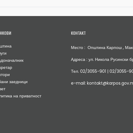
НКОВИ
КОНТАКТ
штина
Место : Општина Карпош , Мак
луги
Адреса : ул. Никола Русински бр
адоначалник
кретар
Тел. 02/3055-901 | 02/3055-9
ктори
бани заедници
e-mail: kontakt@karpos.gov.
вет
литика на приватност