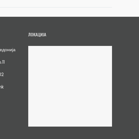
ЛОКАЦИЈА
едонија
.11
02
mk