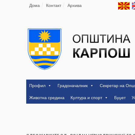
Дома
Контакт
Архива
Профил
Градоначалник
Секретар на Опш
Животна средина
Култура и спорт
Буџет
У