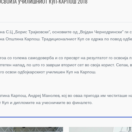
ОСВОИЈА УЧИЛИШНИОТ КУП-КАРПОШ 2018
на С.Ц „Борис Трајковски“, основките од „Војдан Чернодрински“ ги
Куп на Општина Карпош. Традиционалниот Куп се одржа по повод од
гоа со голема самодоверба и со пресврт на резултатот го освоија 
тен напад, по што го заврши вториот сет во своја корист. Сепак, в
го освои одбојкарскиот училишен Куп на Карпош.
ина Карпош, Андреј Манолев, кој во оваа пригода им честиташе на
т Куп и дипломите на учесничките во финалето.