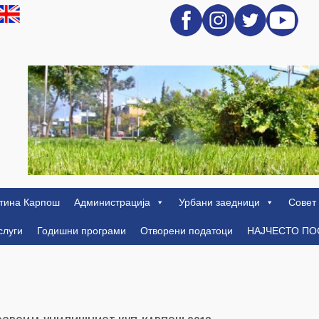
тина Карпош
Администрација
Урбани заедници
Совет
слуги
Годишни програми
Отворени податоци
НАЈЧЕСТО П