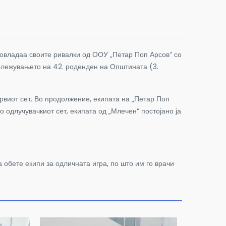
 совладаа своите ривалки од ООУ „Петар Поп Арсов“ со
бележувањето на 42. роденден на Општината (3.
првиот сет. Во продолжение, екипата на „Петар Поп
о одлучувачкиот сет, екипата од „Млечен“ постојано ја
 обете екипи за одличната игра, по што им го врачи