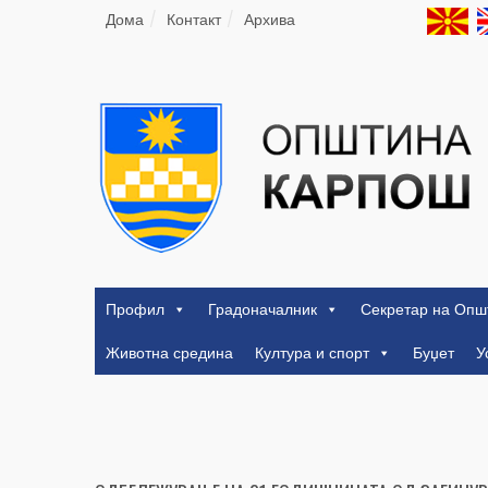
Дома
Контакт
Архива
Профил
Градоначалник
Секретар на Опш
Животна средина
Култура и спорт
Буџет
У