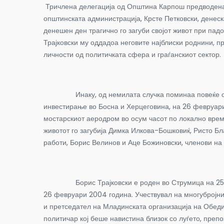
Тричлена делегација од Општина Карпош предводена 
општинската администрација, Крсте Петковски, денеск
денешен ден трагично го загуби својот живот при пад
Трајковски му оддадоа неговите најблиски роднини, п
личности од политичката сфера и граѓанскиот сектор.
Инаку, од немилата случка поминаа повеќе од две 
инвестирање во Босна и Херцеговина, на 26 февруари
мостарскиот аеродром во осум часот по локално време
животот го загубија Димка Илкова-Бошковиќ, Ристо Б
работи, Борис Велинов и Аце Божиновски, членови на
Борис Трајковски е роден во Струмица на 25 јуни 
26 февруари 2004 година. Учествувал на многубројн
и претседател на Младинската организација на Обедин
политичар кој беше навистина близок со луѓето, препо