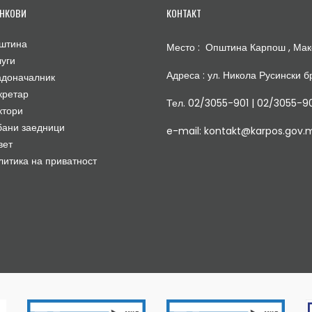
НКОВИ
КОНТАКТ
штина
Место : Општина Карпош , Мак
луги
Адреса : ул. Никола Русински бр
адоначалник
кретар
Тел. 02/3055-901 | 02/3055-9
ктори
бани заедници
e-mail: kontakt@karpos.gov.
вет
литика на приватност