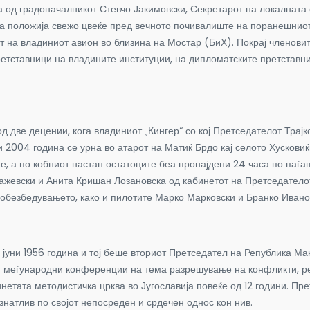
од градоначалникот Стевчо Јакимовски, Секретарот на локалната 
а положија свежо цвеќе пред вечното почивалиште на поранешниот 
от на владиниот авион во близина на Мостар (БиХ). Покрај членови
ретставници на владините институции, на дипломатските претставни
децении, кога владиниот „Кингер“ со кој Претседателот Трајко
 2004 година се урна во атарот на Матиќ Брдо кај селото Хусковиќ
, а по кобниот настан остатоците беа пронајдени 24 часа по паѓање
лажевски и Анита Кришан Лозановска од кабинетот на Претседател
 обезбедувањето, како и пилотите Марко Марковски и Бранко Ивано
1956 година и тој беше вториот Претседател на Република Макед
и меѓународни конференции на тема разрешување на конфликти, ре
етата методистичка црква во Југославија повеќе од 12 години. Пре
знатлив по својот непосреден и срдечен однос кон нив.