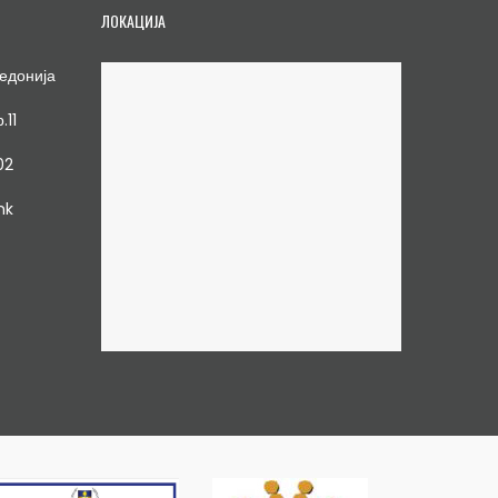
ЛОКАЦИЈА
едонија
.11
02
mk