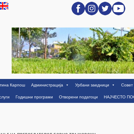
тина Карпош
Администрација
Урбани заедници
Совет
слуги
Годишни програми
Отворени податоци
НАЈЧЕСТО П