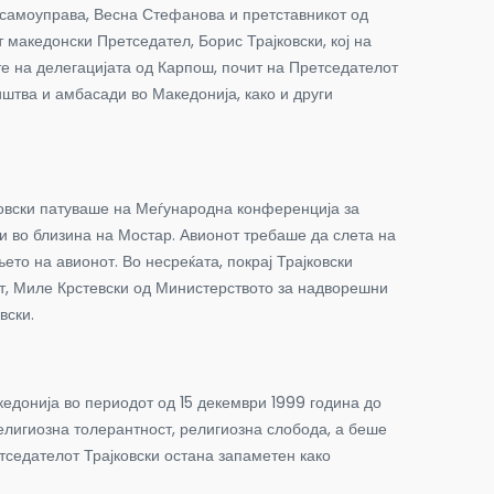
самоуправа, Весна Стефанова и претставникот од
македонски Претседател, Борис Трајковски, кој на
те на делегацијата од Карпош, почит на Претседателот
штва и амбасади во Македонија, како и други
вски патуваше на Меѓународна конференција за
и во близина на Мостар. Авионот требаше да слета на
то на авионот. Во несреќата, покрај Трајковски
от, Миле Крстевски од Министерството за надворешни
вски.
онија во периодот од 15 декември 1999 година до
лигиозна толерантност, религиозна слобода, а беше
тседателот Трајковски остана запаметен како