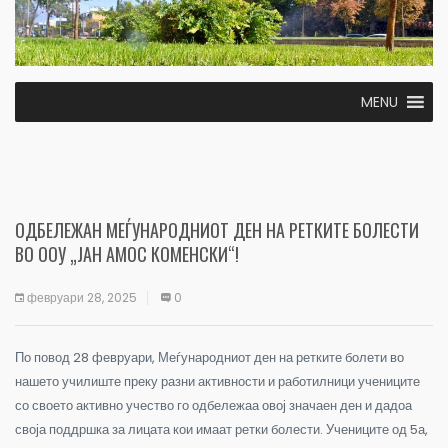
MENU
ОДБЕЛЕЖАН МЕЃУНАРОДНИОТ ДЕН НА РЕТКИТЕ БОЛЕСТИ
ВО ООУ „ЈАН АМОС КОМЕНСКИ“!
февруари 28, 2025
0
По повод 28 февруари, Меѓународниот ден на ретките болети во
нашето училиште преку разни активности и работилници учениците
со своето активно учество го одбележаа овој значаен ден и дадоа
своја поддршка за лицата кои имаат ретки болести. Учениците од 5а,