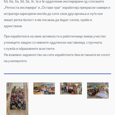
5б, 5в, 3а, 3б, 3в, 3г, 1а и 1в одделение инспирирани од слоганите
„Реткоста инспирира“ и „Остави траг“ изработија прекрасни хамери и
испратија најискрени желби до сите свои другарчиња и луѓе кои
имаат ретка болест и им посакаа да бидат силни, храби и
единствени.
При изработката на овие активности и работилници земаа учество
учениците заедно со нивните оддленски наставници, стручната
служба и образовните асистенти.
На взаемно задоволство на сите изработките беа истакнати во холот
на училиштето.