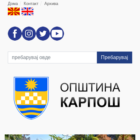
Дома
Контакт
Архива
Пребарувај