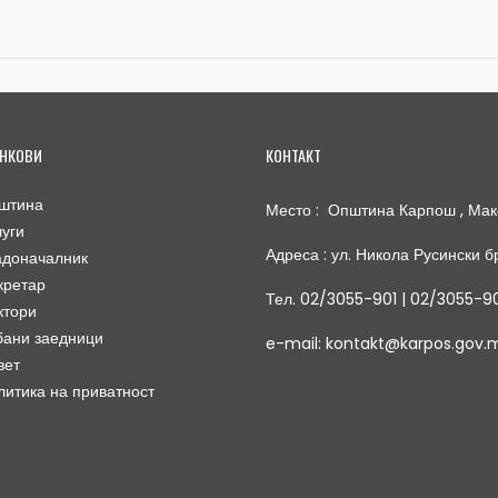
НКОВИ
КОНТАКТ
штина
Место : Општина Карпош , Мак
луги
Адреса : ул. Никола Русински бр
адоначалник
кретар
Тел. 02/3055-901 | 02/3055-9
ктори
бани заедници
e-mail: kontakt@karpos.gov.
вет
литика на приватност