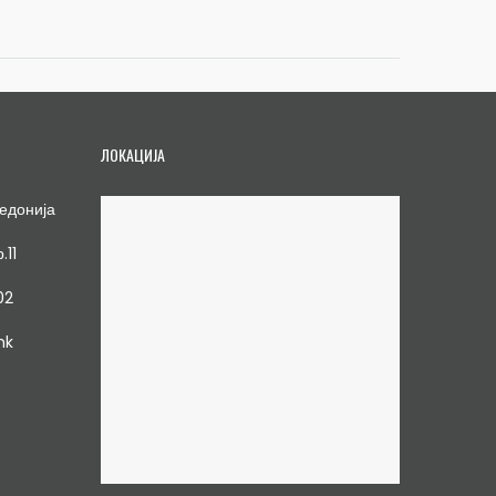
ЛОКАЦИЈА
едонија
.11
02
mk