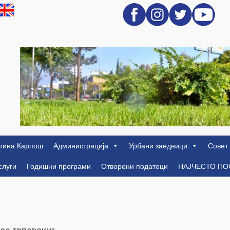
тина Карпош
Администрација
Урбани заедници
Совет
слуги
Годишни програми
Отворени податоци
НАЈЧЕСТО П