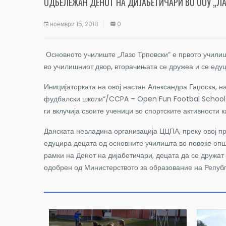
ОДБЕЛЕЖАН ДЕНОТ НА ДИЈАБЕТИЧАРИ ВО ООУ „Л
ноември 15, 2018
0
Основното училиште „Лазо Трповски“ е првото училиш
во училишниот двор, вторачињата се дружеа и се едуци
Иницијаторката на овој настан Александра Гаџоска, н
фудбалски школи“/
CCPA – Open Fun Footbal School)
ги вклучија своите ученици во спортските активности 
Данската невладина организација ЦЦПА, преку овој пр
едуцира децата од основните училишта во повеќе општ
рамки на Денот на дијабетичари, децата да се дружат 
одобрен од Министерството за образование на Репуб