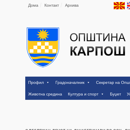
Дома
Контакт
Архива
Профил
Градоначалник
Секретар на Опш
Животна средина
Култура и спорт
Буџет
У