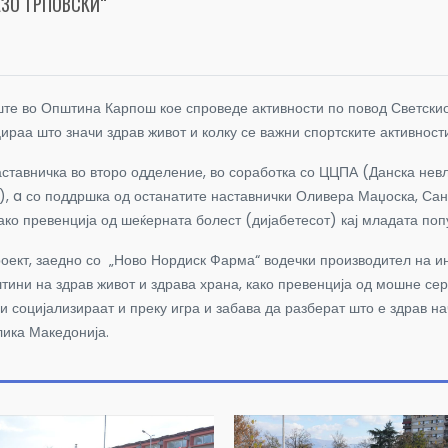
АЗО ТРПОВСКИ“
те во Општина Карпош кое спроведе активности по повод Светскиот
раа што значи здрав живот и колку се важни спортските активности
аставничка во второ одделение, во соработка со ЦЦПА (Данска нев
, a
со поддршка од останатите наставнички Оливера Маџоска, Санд
како превенција од шеќерната болест (дијабетесот) кај младата поп
оект, заедно со „Ново Нордиск Фарма“ водечки производител на инс
ини на здрав живот и здрава храна, како превенција од мошне сер
и социјализираат и преку игра и забава да разберат што е здрав на
лика Македонија.