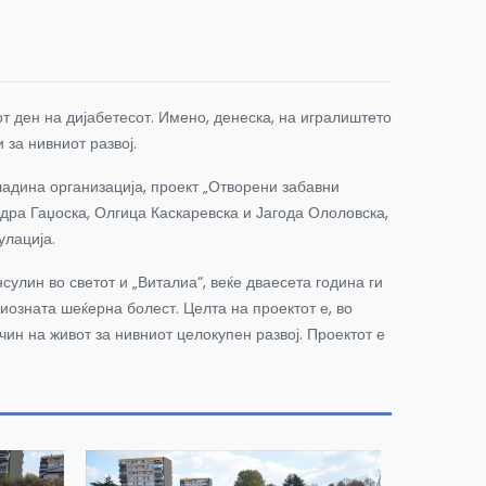
 ден на дијабетесот. Имено, денеска, на игралиштето
 за нивниот развој.
ладина организација, проект „Отворени забавни
ра Гаџоска, Олгица Каскаревска и Јагода Ололовска,
улација.
улин во светот и „Виталиа“, веќе дваесета година ги
иозната шеќерна болест. Целта на проектот е, во
чин на живот за нивниот целокупен развој. Проектот е