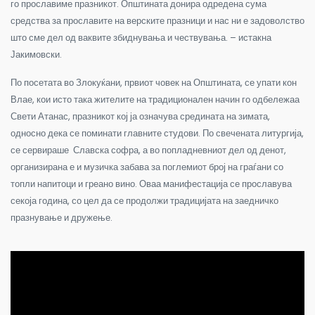
го прославиме празникот. Општината донира одредена сума
средства за прославите на верските празници и нас ни е задоволство
што сме дел од ваквите збиднувања и чествувања. – истакна
Јакимовски.
По посетата во Злокуќани, првиот човек на Општината, се упати кон
Влае, кои исто така жителите на традиционален начин го одбележаа
Свети Атанас, празникот кој ја означува средината на зимата,
односно дека се поминати главните студови. По свечената литургија,
се сервираше Славска софра, а во попладневниот дел од денот,
организирана е и музичка забава за поглемиот број на граѓани со
топли напитоци и греано вино. Оваа манифестација се прославува
секоја година, со цел да се продолжи традицијата на заедничко
празнување и дружење.