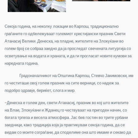
Секоја година, на неколку локации во Карпош, традиционално
граѓаните го одбележуваат големиот христијански празник Свети
Атанасиј Велики. Денеска, на пладне, жителите на Злокуќани во
голем број се собраа заедно да ја проследат свечената литургија со
осветување на водата и храната, и да ги прогласат новите кумови за
наредната година.
Градоначалникот на Општина Карпош, Стевчо Јакимовски, им
го честиташе овој голем празник на сите верници, со надеж за
подобро здравје, бериќет, слога и мир.
-Денеска е голем ден, свети Атанасиј, празник во кој што жителите
на Влае, Злокуќани и Жданец го чествуваат на пригоден начин, со
богата трпеза и весела атмосфера. Јас бев гостин во трите урбани
заедници, како традиција која ја практикувам секоја година, да се
видам со моите сограѓани, да споделиме она што имаме и секако да