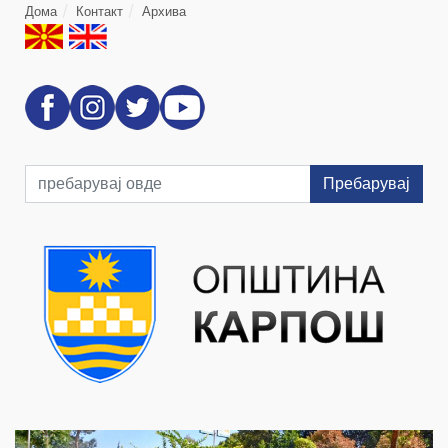
Дома
Контакт
Архива
Пребарувај