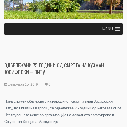
MENU
ОДБЕЛЕЖАНИ 75 ГОДИНИ ОД СМРТТА НА КУЗМАН
ЈОСИФОСКИ – ПИТУ
февруари 25, 2019
0
Пред спомен обележјето на народниот херој Кузман Јосифоски –
Питу, во Општина Карпош, се одбележаа 75 години од неговата смрт.
Чествувањето беше во организација на локалната самоуправа и
Сојузот на борци на Македонија.