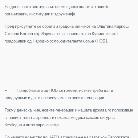
На денешното чествување свежо цвеќе положија повеќе
организации, институции и здруженија.
Пред присутните се обрати и градоначалникот на Општина Карпош,
Стефан Богоев кој зборуваше за значењето на Кузман и сите
придобивки од Народно ослободителната борба (НОБ).
– Придобивките од НОБ се големи, истите треба да ги
вреднуваме и да ги пренесуваме на новите генерации.
Токму денеска, ние, новите генерации и нашата држава го положивме
главниот тест на зрелост и покажавме дека сакаме сигурна,
безбедна и интегрирана земја.
Со нашето членство во НАТО и трасирање на патот кон Европската