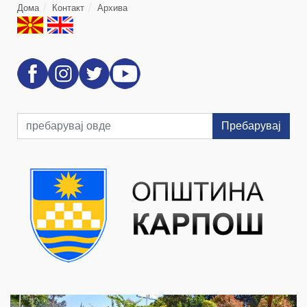
Дома
Контакт
Архива
Пребарувај