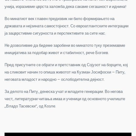
унија, изразивме цврста заложба дека сакаме сегашност и иднина!
Во минатиот век главен предизвик ни било формирањето на
државата и нејзината самостојност. Со евроатлантските интеграции
ја зацврстивме сигурноста и перспективите за сите нас.
Не дозволивме да бидеме заробени во минатото туку преземавме
иницијатива за подобар живот и стабилност, рече Богоев.
Пред присутните се обрати и претставник од Сојузот на борците, кој
на сликовит начин го опиша животот на Кузман Јосифоски – Питу,
неговата младост и народно – ослободителна дејност.
За делото на Питу, денеска учат и младите генерации. Во негова
чест, литературни читања имаа и ученици од основното училиште
„Владо Тасевски“, од Козле.