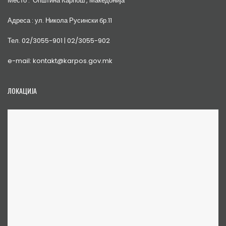
Место : Општина Карпош , Македонија
Адреса : ул. Никола Русински бр.11
Тел. 02/3055-901 | 02/3055-902
e-mail: kontakt@karpos.gov.mk
ЛОКАЦИЈА