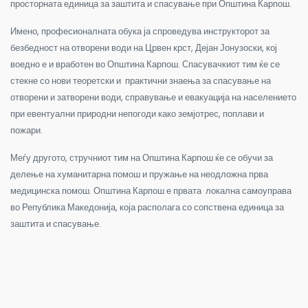
просторната единица за заштита и спасување при Општина Карпош.
Имено, професионалната обука ја спроведува инструкторот за
безбедност на отворени води на Црвен крст, Дејан Јонузоски, кој
воедно е и вработен во Општина Карпош. Спасувачкиот тим ќе се
стекне со нови теоретски и практични знаења за спасување на
отворени и затворени води, справување и евакуација на населението
при евентуални природни непогоди како земјотрес, поплави и
пожари.
Меѓу другото, стручниот тим на Општина Карпош ќе се обучи за
делење на хуманитарна помош и пружање на неодложна прва
медицинска помош. Општина Карпош е првата локална самоуправа
во Република Македонија, која располага со сопствена единица за
заштита и спасување.