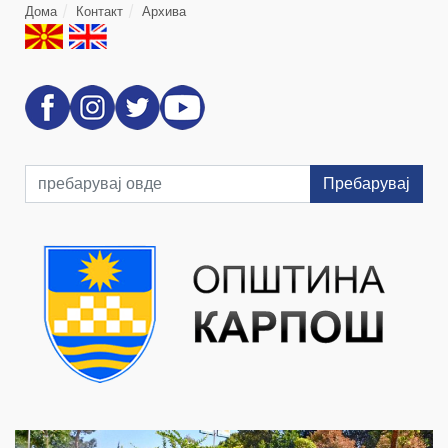
Дома
Контакт
Архива
Пребарувај