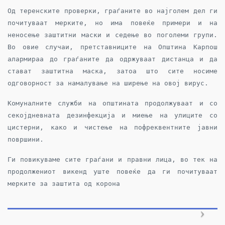
Од теренските проверки, граѓаните во најголем дел ги
почитуваат мерките, но има повеќе примери и на
неносење заштитни маски и седење во поголеми групи.
Во овие случаи, претставниците на Општина Карпош
алармираа до граѓаните да одржуваат дистанца и да
стават заштитна маска, затоа што сите носиме
одговорност за намалување на ширење на овој вирус.
Комуналните служби на општината продолжуваат и со
секојдневната дезинфекција и миење на улиците со
цистерни, како и чистење на пофреквентните јавни
површини.
Ги повикуваме сите граѓани и правни лица, во тек на
продолжениот викенд уште повеќе да ги почитуваат
мерките за заштита од корона