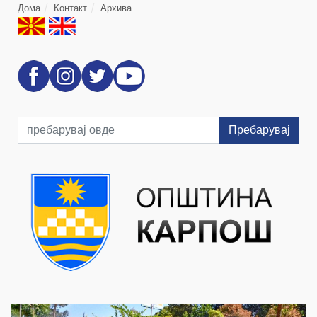
Дома
Контакт
Архива
Пребарувај