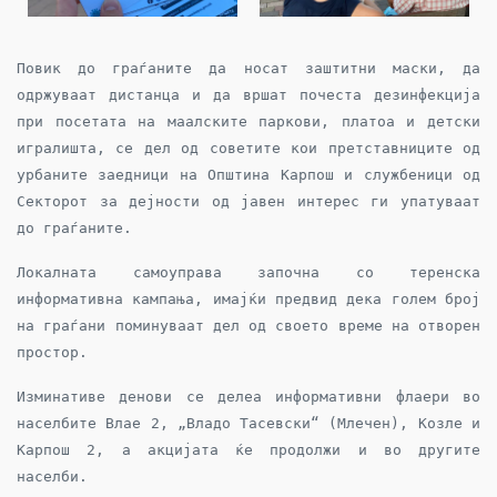
Повик до граѓаните да носат заштитни маски, да
одржуваат дистанца и да вршат почеста дезинфекција
при посетата на маалските паркови, платоа и детски
игралишта, се дел од советите кои претставниците од
урбаните заедници на Општина Карпош и службеници од
Секторот за дејности од јавен интерес ги упатуваат
до граѓаните.
Локалната самоуправа започна со теренска
информативна кампања, имајќи предвид дека голем број
на граѓани поминуваат дел од своето време на отворен
простор.
Изминативе денови се делеа информативни флаери во
населбите Влае 2, „Владо Тасевски“ (Млечен), Козле и
Карпош 2, а акцијата ќе продолжи и во другите
населби.