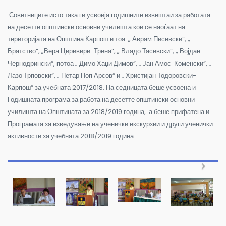
Советниците исто така ги усвоија годишните извештаи за работата
на десетте општински основни училишта кои се наоѓаат на
територијата на Општина Карпош и тоа: „ Аврам Писевски“, „
Братство“, „Вера Циривири-Трена“, „ Владо Тасевски“, „ Војдан
Чернодрински“, потоа „ Димо Хаџи Димов“, „ Јан Амос Коменски“, „
Лазо Трповски“, „ Петар Поп Арсов“ и „ Христијан Тодоровски-
Карпош“ за учебната 2017/2018. На седницата беше усвоена и
Годишната програма за работа на десетте општински основни
училишта на Општината за 2018/2019 година, а беше прифатена и
Програмата за изведување на ученички екскурзии и други ученички
активности за учебната 2018/2019 година.