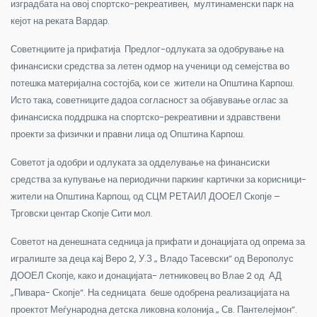
изградбата на овој спортско-рекреативен, мултинаменски парк на
кејот на реката Вардар.
Советнциите ја прифатија Предлог-одлуката за одобрување на
финансиски средства за летен одмор на ученици од семејства во
потешка материјална состојба, кои се жители на Општина Карпош.
Исто така, советниците дадоа согласност за објавување оглас за
финансиска поддршка на спортско-рекреативни и здравствени
проекти за физички и правни лица од Општина Карпош.
Советот ја одобри и одлуката за одделување на финансиски
средства за купување на периодични паркинг картички за корисници-
жители на Општина Карпош, од СЦМ РЕТАИЛ ДООЕЛ Скопје –
Трговски центар Скопје Сити мол.
Советот на денешната седница ја прифати и донацијата од опрема за
игралиште за деца кај Веро 2, У.З „ Владо Тасевски“ од Верополус
ДООЕЛ Скопје, како и донацијата- летниковец во Влае 2 од АД
„Пивара- Скопје“. На седницата беше одобрена реализацијата на
проектот Меѓународна детска ликовна колонија „ Св. Пантелејмон“.