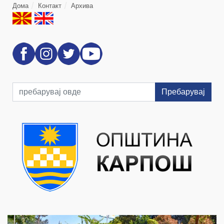
Дома
Контакт
Архива
Пребарувај