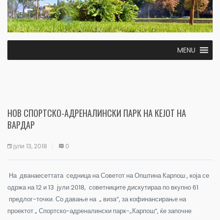
MENU
НОВ СПОРТСКО-АДРЕНАЛИНСКИ ПАРК НА КЕЈОТ НА
ВАРДАР
јули 13, 2018
0
На дванаесеттата седница на Советот на Општина Карпош
, која се
одржа на 12 и 13 .јули 2018, советниците дискутираа по вкупно 61
предлог-точки. Со давање на „ виза“, за кофинансирање на
проектот „ Спортско-адреналински парк-„Карпош“, ќе започне