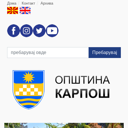
Дома
Контакт
Архива
Пребарувај