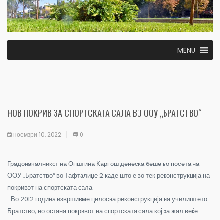
MENU
НОВ ПОКРИВ ЗА СПОРТСКАТА САЛА ВО ООУ „БРАТСТВО“
ноември 10, 2022
0
Градоначалникот на Општина Карпош денеска беше во посета на
ООУ „Братство“ во Тафталиџе 2 каде што е во тек реконструкција на
покривот на спортската сала.
-Во 2012 година извршивме целосна реконструкција на училиштето
Братство, но остана покривот на спортската сала кој за жал веќе