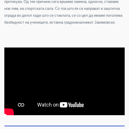
протекува. Од тие причини сега вршиме замена, односно, ставаме
нов лим, на спортската сала. Со тоа што ќе се направат и заштитна
ограда во делот каде што се стаклата, се со цел да имаме поголема
безбедност на учениците, истакна градоначалникот Јакимовски.