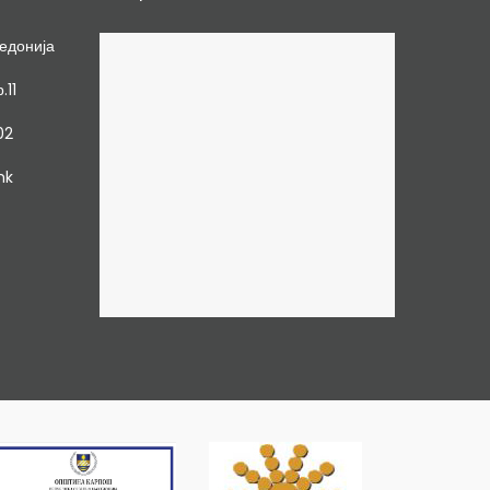
едонија
.11
02
mk