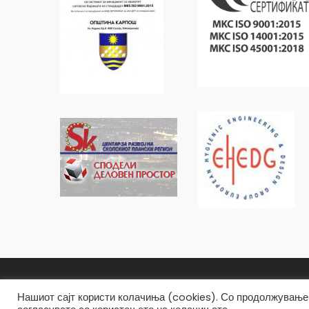
Општина Карпош Copyright © 2019
Нашиот сајт користи колачиња (cookies). Со продолжување 