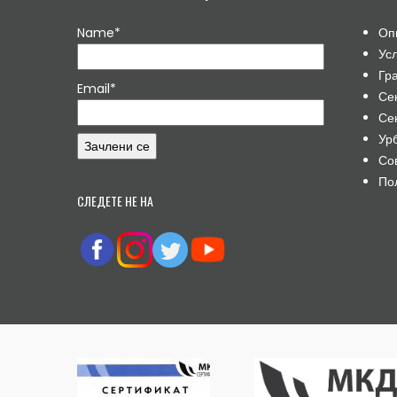
Name*
Оп
Ус
Гр
Email*
Се
Се
Ур
Со
По
СЛЕДЕТЕ НЕ НА