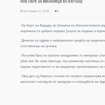
НОВ ПАРК ЗА МИЛЕНИЦИ ВО КАРПОШ
септември 27, 2018
0
На Кејот на Вардар, во близина на Алпинистичката к
опремена со урбана опрема (клупи за седење и корпи
Денеска се одржа и неформална средба на градонача
сопственици на кучиња.
Поголем број на граѓани секојдневно го минуваат сло
убав лик.
Во оваа пригода, тие разменија мислења со 
изрази подготвеност и за заедничко организирање на 
Овој дел од Карпош, полека но сигурно прераснува во 
целосниот изглед ќе се заокружи со изградбата на Ад