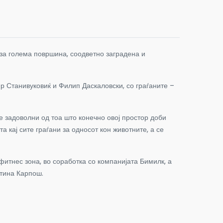
за голема површина, соодветно заградена и
 Станивуковиќ и Филип Даскаловски, со граѓаните –
се задоволни од тоа што конечно овој простор доби
 кај сите граѓани за односот кон животните, а се
 фитнес зона, во соработка со компанијата Бимилк, а
штина Карпош.