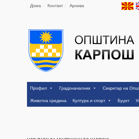
Дома
Контакт
Архива
Профил
Градоначалник
Секретар на Опш
Животна средина
Култура и спорт
Буџет
У