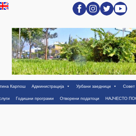
тина Карпош
Администрација
Урбани заедници
Совет
слуги
Годишни програми
Отворени податоци
НАЈЧЕСТО П