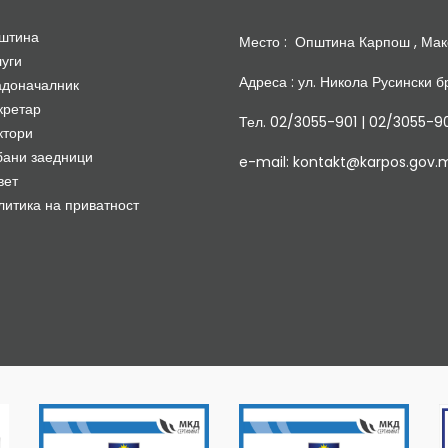
штина
Место : Општина Карпош , Мак
луги
Адреса : ул. Никола Русински бр
адоначалник
кретар
Тел. 02/3055-901 | 02/3055-9
ктори
бани заедници
e-mail: kontakt@karpos.gov.
вет
литика на приватност