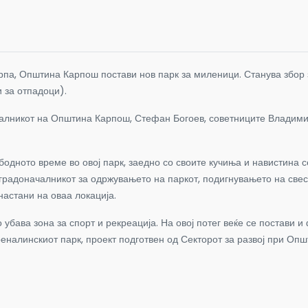
арпа, Општина Карпош постави нов парк за миленици.
Станува збор 
 за отпадоци).
лникот на Општина Карпош, Стефан Богоев, советниците Владимир
бодното време во овој парк, заедно со своите кучиња и навистина 
градоначалникот за одржувањето на паркот, подигнувањето на свеста
настани на оваа локација.
убава зона за спорт и рекреација. На овој потег веќе се постави и
реналинскиот парк
,
проект подготвен од Секторот за развој при Оп