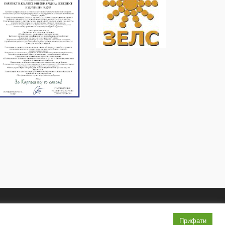
Услови и правила
Политика на приватност
Прифати