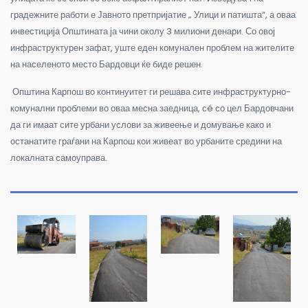
градежните работи е Јавното претпријатие „ Улици и патишта“, а оваа
инвестиција Општината ја чини околу 3 милиони денари. Со овој
инфраструктурен зафат, уште еден комунален проблем на жителите
на населеното место Бардовци ќе биде решен.
Општина Карпош во континуитет ги решава сите инфраструктурно-
комунални проблеми во оваа месна заедница, сé со цел Бардовчани
да ги имаат сите урбани услови за живеење и домување како и
останатите граѓани на Карпош кои живеат во урбаните средини на
локалната самоуправа.