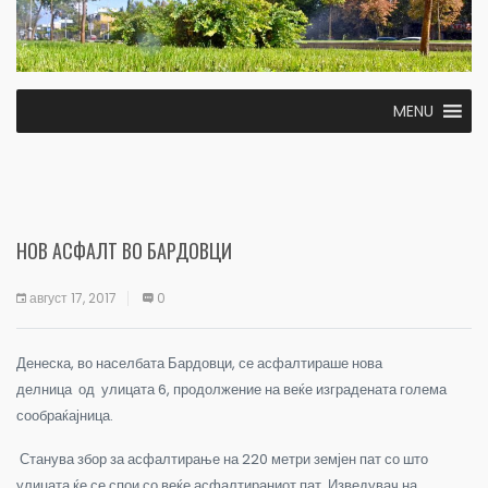
MENU
НОВ АСФАЛТ ВО БАРДОВЦИ
август 17, 2017
0
Денеска, во населбата Бардовци, се асфалтираше нова
делница од улицата 6, продолжение на веќе изградената голема
сообраќајница.
Станува збор за асфалтирање на 220 метри земјен пат со што
улицата ќе се спои со веќе асфалтираниот пат. Изведувач на