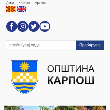
Дома
Контакт
Архива
Пребарувај