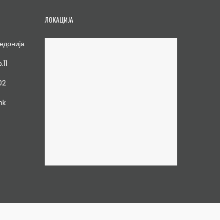
ЛОКАЦИЈА
едонија
.11
02
mk