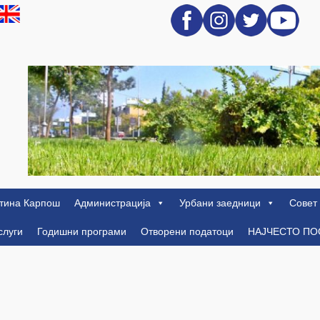
тина Карпош
Администрација
Урбани заедници
Совет
слуги
Годишни програми
Отворени податоци
НАЈЧЕСТО П