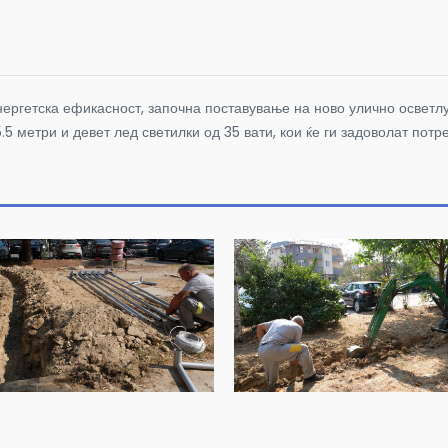
нергетска ефикасност, започна поставување на ново улично осветлу
5.5 метри и девет лед светилки од 35 вати, кои ќе ги задоволат по