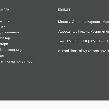
НКОВИ
КОНТАКТ
штина
Место : Општина Карпош , Мак
луги
Адреса : ул. Никола Русински бр
адоначалник
кретар
Тел. 02/3055-901 | 02/3055-9
ктори
бани заедници
e-mail: kontakt@karpos.gov.
вет
литика на приватност