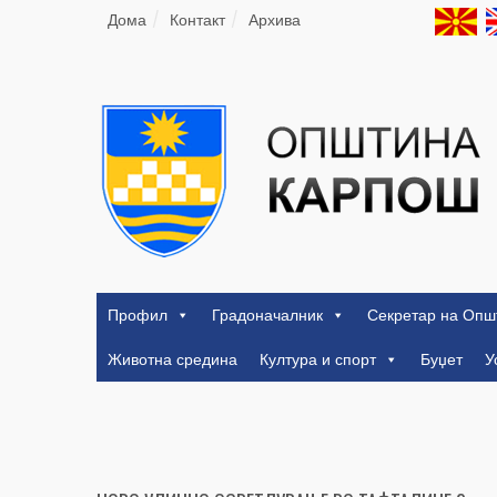
Дома
Контакт
Архива
Профил
Градоначалник
Секретар на Опш
Животна средина
Култура и спорт
Буџет
У