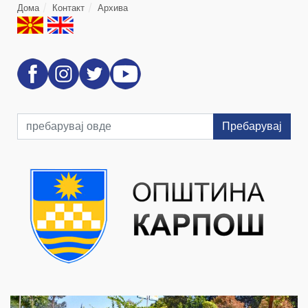
Дома
Контакт
Архива
Пребарувај