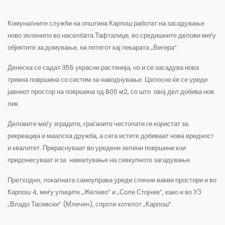
Комуналните служби на општина Карпош работат на засадување
ново зеленило во населбата Тафталиџе, во средишните делови меѓу
објектите за домување, на потегот кај пекарата „Вегера“.
Денеска се садат 355 украсни растенија, но и се засадува нова
тревна површина со систем за наводнување. Целосно ќе се уреди
јавниот простор на површина од
800 м2, со што овој дел добива нов
лик.
Деловите меѓу зградите, граѓаните честопати ги користат за
рекреација и маалска дружба, а сега истите добиваат нова вредност
и квалитет. Прераснуваат во уредени зелени површини кои
придонесуваат и за намалување на севкупното загадување.
Претходно, локалната самоуправа уреди слични вакви простори и во
Карпош 4, меѓу улиците „Желево“ и „Соле Стојчев“, како и во УЗ
„Владо Тасевски“ (Млечен), спроти хотелот „Карпош“.