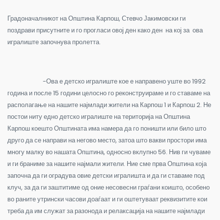
Градоначалникот на Општина Карпош, Стевчо Јакимовски ги
поздрави присутните и го прогласи овој ден како ден на кој за ова
игралиште започнува пролетта.
-Ова е детско игралиште кое е направено уште во 1992
година и после 15 години целосно го реконструираме и го ставаме на
располагање на нашите најмлади жители на Карпош 1 и Карпош 2. Не
постои ниту едно детско игралиште на територија на Општина
Карпош коешто Општината има намера да го поништи или било што
друго да се направи на негово место, затоа што вакви простори има
многу малку во нашата Општина, односно вклупно 56. Нив ги чуваме
и ги браниме за нашите најмали жители. Ние сме прва Општина која
започна да ги оградува овие детски игралишта и да ги ставаме под
клуч, за да ги заштитиме од оние несовесни граѓани коишто, особено
во раните утрински часови доаѓаат и ги оштетуваат реквизитите кои
треба да им служат за разонода и релаксација на нашите најмлади