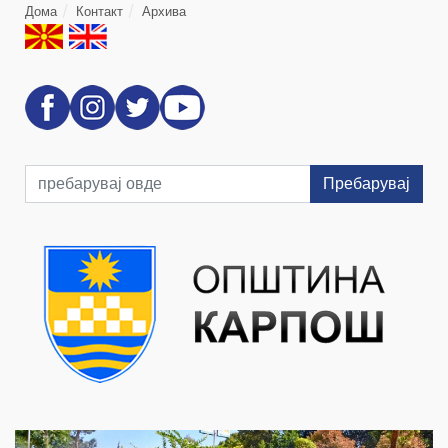
Дома
Контакт
Архива
Пребарувај