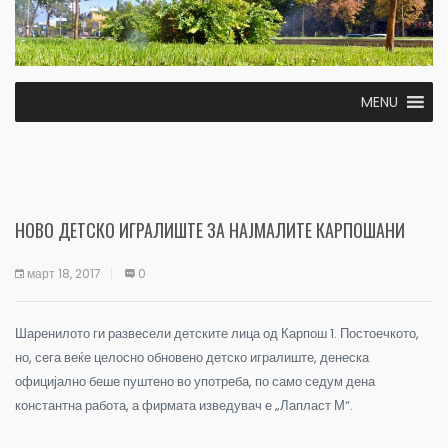
MENU
НОВО ДЕТСКО ИГРАЛИШТЕ ЗА НАЈМАЛИТЕ КАРПОШАНИ
март 18, 2017
0
Шаренилото ги развесели детските лица од Карпош 1. Постоечкото,
но, сега веќе целосно обновено детско игралиште, денеска
официјално беше пуштено во употреба, по само седум дена
константна работа, а фирмата изведувач е „Лапласт М“.