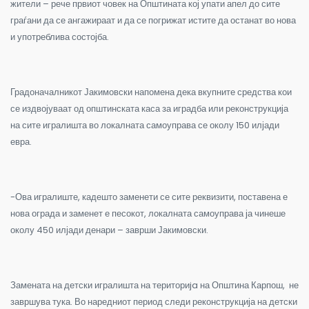
жители – рече првиот човек на Општината кој упати апел до сите
граѓани да се ангажираат и да се погрижат истите да останат во нова
и употреблива состојба.
Градоначалникот Јакимовски напомена дека вкупните средства кои
се издвојуваат од општинската каса за иградба или реконструкција
на сите игралишта во локалната самоуправа се околу 150 илјади
евра.
-Ова игралиште, кадешто заменети се сите реквизити, поставена е
нова ограда и заменет е песокот, локалната самоуправа ја чинеше
околу 450 илјади денари – заврши Јакимовски.
Замената на детски игралишта на територи
ja
на Општина Карпош, не
завршува тука. Во наредниот период следи реконструкција на детски