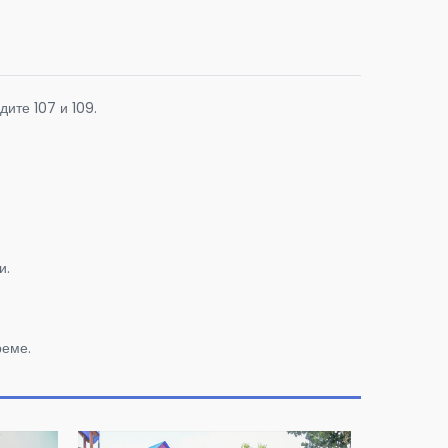
ите 107 и 109.
и.
реме.