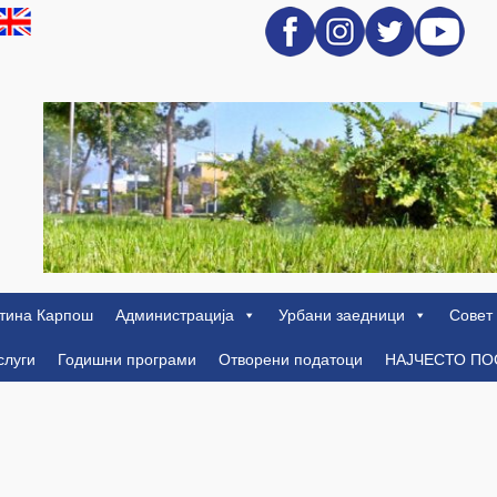
тина Карпош
Администрација
Урбани заедници
Совет
слуги
Годишни програми
Отворени податоци
НАЈЧЕСТО П