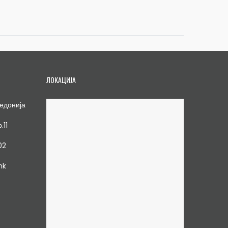
ЛОКАЦИЈА
едонија
.11
02
mk