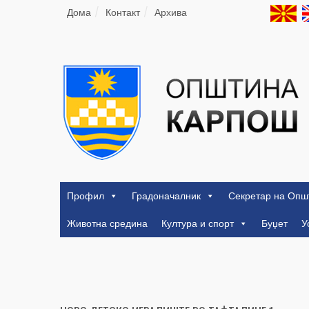
Дома
Контакт
Архива
Профил
Градоначалник
Секретар на Опш
Животна средина
Култура и спорт
Буџет
У