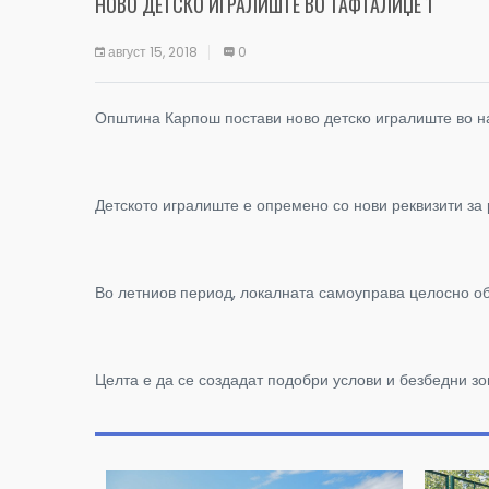
НОВО ДЕТСКО ИГРАЛИШТЕ ВО ТАФТАЛИЏЕ 1
август 15, 2018
0
Општина Карпош постави ново детско игралиште во на
Детското игралиште е опремено со нови реквизити за
Во летниов период, локалната самоуправа целосно о
Целта е да се создадат подобри услови и безбедни зо