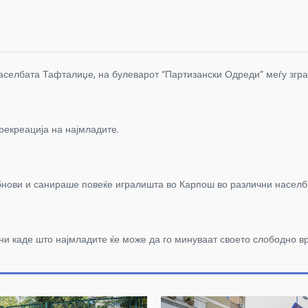
селбата Тафталиџе, на булеварот “Партизански Одреди” меѓу зград
 рекреација на најмладите.
бнови и санираше повеќе игралишта во Карпош во различни населб
ни каде што најмладите ќе може да го минуваат своето слободно в