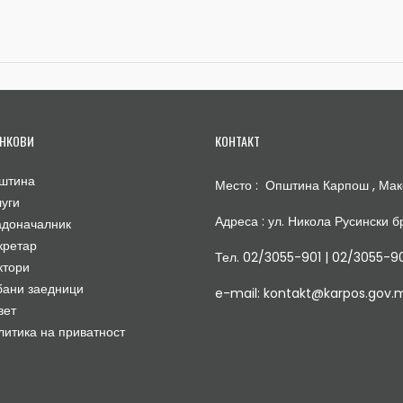
НКОВИ
КОНТАКТ
штина
Место : Општина Карпош , Мак
луги
Адреса : ул. Никола Русински бр
адоначалник
кретар
Тел. 02/3055-901 | 02/3055-9
ктори
бани заедници
e-mail: kontakt@karpos.gov.
вет
литика на приватност