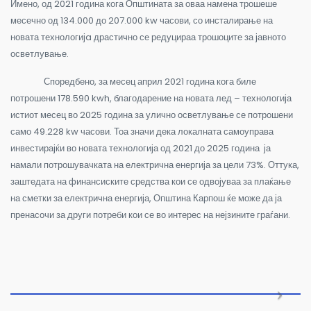
Имено, од 2021 година кога Општината за оваа намена трошеше
месечно од 134.000 до 207.000 kw часови, со инсталирање на
новата технологијa драстично се редуцираа трошоците за јавното
осветлување.
Споредбено, за месец април 2021 година кога биле
потрошени 178.590 kwh, благодарение на новата лед – технологија
истиот месец во 2025 година за улично осветлување се потрошени
само 49.228 kw часови. Тоа значи дека локалната самоуправа
инвестирајќи во новата технологија од 2021 до 2025 година ја
намали потрошувачката на електрична енергија за цели 73%. Оттука,
заштедата на финансиските средства кои се одвојуваа за плаќање
на сметки за електрична енергија, Општина Карпош ќе може да ја
пренасочи за други потреби кои се во интерес на нејзините граѓани.