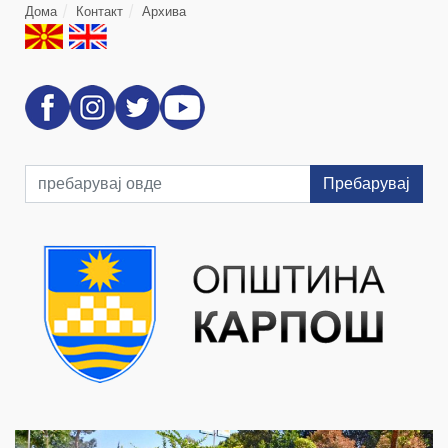
Дома
Контакт
Архива
Пребарувај