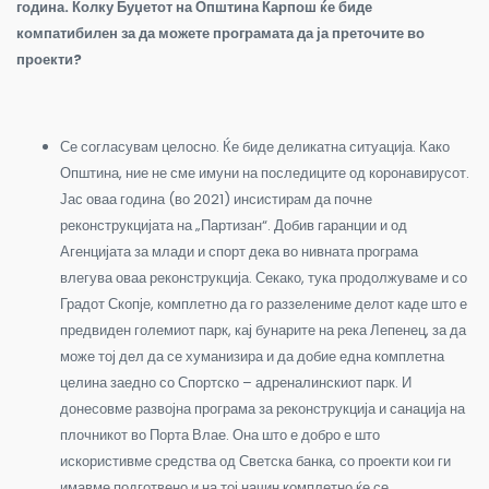
година. Колку Буџетот на Општина Карпош ќе биде
компатибилен за да можете програмата да ја преточите во
проекти?
Се согласувам целосно. Ќе биде деликатна ситуација. Како
Општина, ние не сме имуни на последиците од коронавирусот.
Јас оваа година (во 2021) инсистирам да почне
реконструкцијата на „Партизан“. Добив гаранции и од
Агенцијата за млади и спорт дека во нивната програма
влегува оваа реконструкција. Секако, тука продолжуваме и со
Градот Скопје, комплетно да го раззелениме делот каде што е
предвиден големиот парк, кај бунарите на река Лепенец, за да
може тој дел да се хуманизира и да добие една комплетна
целина заедно со Спортско – адреналинскиот парк. И
донесовме развојна програма за реконструкција и санација на
плочникот во Порта Влае. Она што е добро е што
искористивме средства од Светска банка, со проекти кои ги
имавме подготвено и на тој начин комплетно ќе се