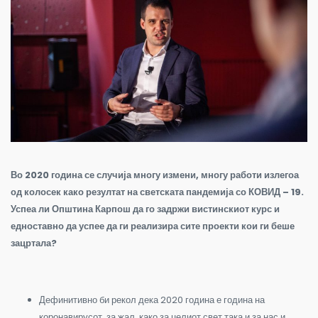
Во 2020 година се случија многу измени, многу работи излегоа
од колосек како резултат на светската пандемија со КОВИД – 19.
Успеа ли Општина Карпош да го задржи вистинскиот курс и
едноставно да успее да ги реализира сите проекти кои ги беше
зацртала?
Дефинитивно би рекол дека 2020 година е година на
коронавирусот, за жал, како за целиот свет така и за нас и