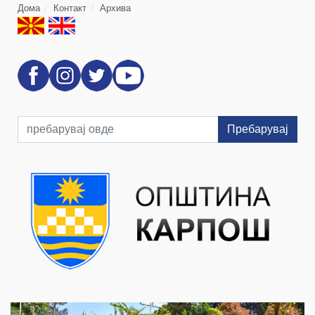
Дома
Контакт
Архива
Пребарувај