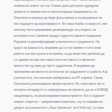
помина во знакот на тоа. Секако дека делумно одредени
проекти ги забави или ги пролонгираше пандемијата, но
Општината мораше да биде фокусирана и на решавање на
последиците од коронавирусот. Во оваа борба со вирусот, ние
неколку пати направивме дезинфекција на улиците, на
влезовите на станбени згради и другите јавните површини.
Редовно ги дезинфицираме училиштата и градинките. На
крајот на краиштата, моравме да ги поставиме и сите оние
работи кои беа нужни и потребни, за да може без проблем да
се одвива онлајн наставата или наставата со физичко
присуство од прво до трето одделение. И моравме да
преземеме активности за почеток на градинките со работа. Кај
училиштата, тоа значеше набавување на ИТ опрема. Сепак,
Општината реализираше бројни проекти. Во спротивно, би го
почнале интервјуто со набројување на проекти, да не е КОВИД
пандемијата, но реализиравме важни проекти. Би го издвоил
новиот спортско – рекреативен комплекс, кој се направи во
дворот на училиштето „Лазо Трповски“ на 11.000 м2, со нови