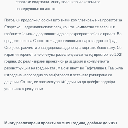
спортски содржини, многу зеленило и системи за
наводнување на истото.
Потоа, би продолжил со она што значи комплетирање на проектот за
Спортско – адреналинскиот парк, којшто комплетно се заврши и
граѓаните ќе може да уживаат и да се рекреираат веќе на пролет. Во
продолжение на Спортско – адреналинскиот парк заедно со Град
Скопје се расчисти онаа децениска депонија, која што беше таму. Се
израмни теренот и не очекува раззеленување на тој простор, во 2021
година. Во реализирани проекти би ја издвоил и комплетната
реконструкција на градинката „Мајски цвет“ во Тафталиџе 1. Таа била
изградена непосредно по земјотресот и останата руинирана со
децении. Со што, се овозможува 140 дечиња да добијат подобри
услови за згрижување.
Многу реализирани проекти во 2020 година, доаѓаме до 2021