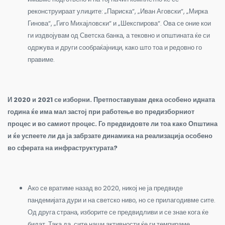
реконструираат улиците: „Париска“, „Иван Аговски“, „Мирка
Гинова“, „Гиго Михајловски“ и „Шекспирова“. Ова се оние кои
ги издвојувам од Светска банка, а тековно и општината ќе си
одржува и други сообраќајници, како што тоа и редовно го
правиме.
И 2020 и 2021 се изборни. Претпоставувам дека особено идната
година ќе има мал застој при работење во предизборниот
процес и во самиот процес. Го предвидовте ли тоа како Општина
и ќе успеете ли да ја забрзате динамика на реализација особено
во сферата на инфраструктурата?
Ако се вратиме назад во 2020, никој не ја предвиде
пандемијата дури и на светско ниво, но се прилагодивме сите.
Од друга страна, изборите се предвидливи и се знае кога ќе
бидат. Така да, сите наши активности ќе ги темпираме