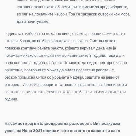
согласно законските обврски кои ги имаме за предзиборието,
во очи на локалните избори. Тоа се законски обврски кои мора
да ги почитуваме.
Годината е изборна на локално ниво, е важна, поради самиот факт
што е изборна, но не би рекол дека е најважна. Сметам дека е
поважна континуираната работа, којашто верувам дека ние ја
покажавме како општински тим во изминатите 3 години. Така да, и
оваа последна година граѓаните ќе можат да видат повторно чесно
работење, повторно ќе можат да видат посветено работење,
бескомпромисна битка со урбаната мафија, заштита на јавниот
интерес… И секако, приоритет ставање на заштита на зеленилото и
заштита на животната средина, како што беше и во изминатите три
години.
На самиот крај ви благодарам на разговорот. Ви посакувам
успешна Нова 2021 година и сето ова што го кажавте и да го