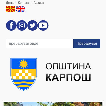
Дома
Контакт
Архива
Пребарувај