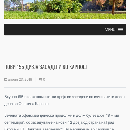
MENU
НОВИ 155 ДРВЈА ЗАСАДЕНИ ВО КАРПОШ
април 23, 2018
0
Вкупно 155 висококвалитетни дрвја се засадени во изминатите десет
дена во Општина Карпош.
Зелената офанзива денеска продолжи и долж булеварот “8 – ми
септември”, со засадување на нови 42 дрвја од страна на Град
Скопје и ЈП „Паркови и зеленило“. Во меѓувреме, во Карпош се