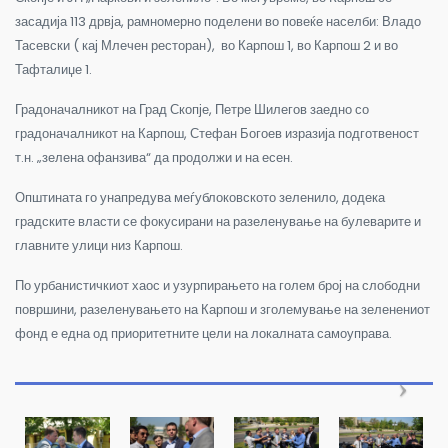
засадија 113 дрвја, рамномерно поделени во повеќе населби: Владо
Тасевски ( кај Млечен ресторан), во Карпош 1, во Карпош 2 и во
Тафталиџе 1.
Градоначалникот на Град Скопје, Петре Шилегов заедно со
градоначалникот на Карпош, Стефан Богоев изразија подготвеност
т.н. „зелена офанзива“ да продолжи и на есен.
Општината го унапредува меѓублоковското зеленило, додека
градските власти се фокусирани на разеленување на булеварите и
главните улици низ Карпош.
По урбанистичкиот хаос и узурпирањето на голем број на слободни
површини, разеленувањето на Карпош и зголемување на зеленениот
фонд е една од приоритетните цели на локалната самоуправа.