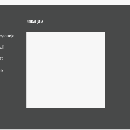
ЛОКАЦИЈА
едонија
.11
02
mk