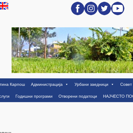
тина Карпош
Администрација
Урбани заедници
Совет
слуги
Годишни програми
Отворени податоци
НАЈЧЕСТО П