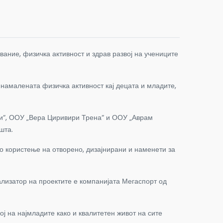
ание, физичка активност и здрав развој на учениците
 намалената физичка активност кај децата и младите,
ки“, ООУ „Вера Циривири Трена“ и ООУ „Аврам
шта.
о користење на отворено, дизајнирани и наменети за
лизатор на проектите е компанијата Мегаспорт од
 на најмладите како и квалитетен живот на сите