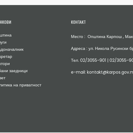
НКОВИ
КОНТАКТ
штина
Место : Општина Карпош , Мак
луги
Адреса : ул. Никола Русински бр
адоначалник
кретар
Тел. 02/3055-901 | 02/3055-9
ктори
бани заедници
e-mail: kontakt@karpos.gov.
вет
литика на приватност