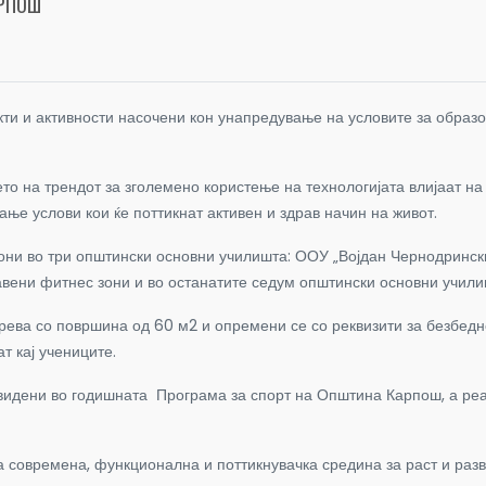
АРПОШ
и и активности насочени кон унапредување на условите за образов
то на трендот за зголемено користење на технологијата влијаат на
е услови кои ќе поттикнат активен и здрав начин на живот.
зони во три општински основни училишта: ООУ „Војдан Чернодринс
тавени фитнес зони и во останатите седум општински основни учили
трева со површина од 60 м2 и опремени се со реквизити за безбедн
т кај учениците.
двидени во годишната Програма за спорт на Општина Карпош, а реа
современа, функционална и поттикнувачка средина за раст и развој