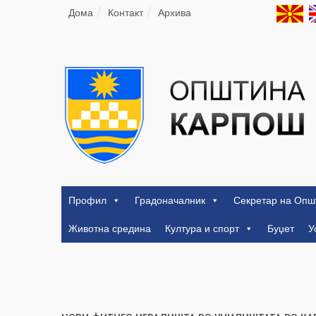
Дома
Контакт
Архива
Профил
Градоначалник
Секретар на Опш
Животна средина
Култура и спорт
Буџет
У