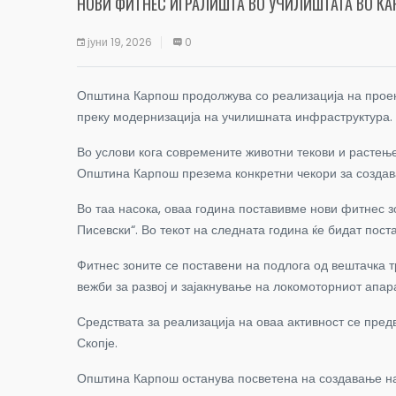
НОВИ ФИТНЕС ИГРАЛИШТА ВО УЧИЛИШТАТА ВО К
јуни 19, 2026
0
Општина Карпош продолжува со реализација на проект
преку модернизација на училишната инфраструктура.
Во услови кога современите животни текови и растење
Општина Карпош презема конкретни чекори за создавањ
Во таа насока, оваа година поставивме нови фитнес 
Писевски“. Во текот на следната година ќе бидат пос
Фитнес зоните се поставени на подлога од вештачка 
вежби за развој и зајакнување на локомоторниот апара
Средствата за реализација на оваа активност се пре
Скопје.
Општина Карпош останува посветена на создавање на 