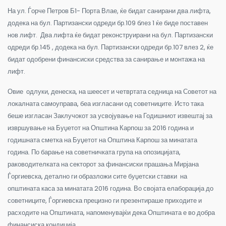
На ул. Ѓорче Петров Б1- Порта Влае, ќе бидат санирани два лифта,
додека на бул. Партизански одреди бр.109 блез 1 ќе биде поставен
нов лифт. Два лифта ќе бидат реконструирани на бул. Партизански
одреди бр.145 , додека на бул. Партизански одреди бр.107 влез 2, ќе
бидат одобрени финансиски средства за санирање и монтажа на
лифт.
Овие одлуки, денеска, на шеесет и четвртата седница на Советот на
локалната самоуправа, беа изгласани од советниците. Исто така
беше изгласан Заклучокот за усвојување на Годишниот извештај за
извршување на Буџетот на Општина Карпош за 2016 година и
годишната сметка на Буџетот на Општина Карпош за минатата
година. По барање на советничката група на опозицијата,
раководителката на секторот за финансиски прашања Мирјана
Ѓоргиевска, детално ги образложи сите буџетски ставки на
општината каса за минатата 2016 година. Во својата елаборација до
советниците, Ѓоргиевска прецизно ги презентираше приходите и
расходите на Општината, напоменувајќи дека Општината е во добра
финансиска кондиција.