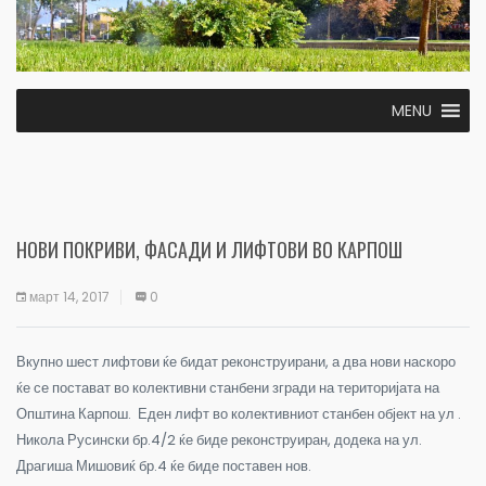
MENU
НОВИ ПОКРИВИ, ФАСАДИ И ЛИФТОВИ ВО КАРПОШ
март 14, 2017
0
Вкупно шест лифтови ќе бидат реконструирани, а два нови наскоро
ќе се постават во колективни станбени згради на територијата на
Општина Карпош. Еден лифт во колективниот станбен објект на ул .
Никола Русински бр.4/2 ќе биде реконструиран, додека на ул.
Драгиша Мишовиќ бр.4 ќе биде поставен нов.