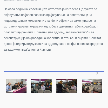
На оваа седница, советниците исто така ја изгласаа Одлуката за
објавување на јавен повик за пријавување на сопственици на
индивидуални и колективни станбени објекти за заменување на
дотраени кровни покривачи од азбест цементни табли со ребраст
пластифициран лим. Советниците дадоа ,, зелено светло“ и за
реконструкција на фасади на колективни станбени објекти. Советот
денес ја одобри одлуката и за одделување на финансиски средства
за заслужен граѓанин на Карпош.