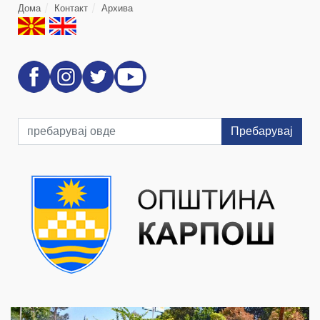
Дома
Контакт
Архива
Пребарувај