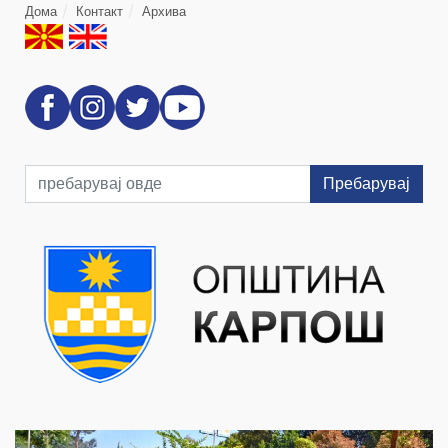
Дома
Контакт
Архива
Пребарувај