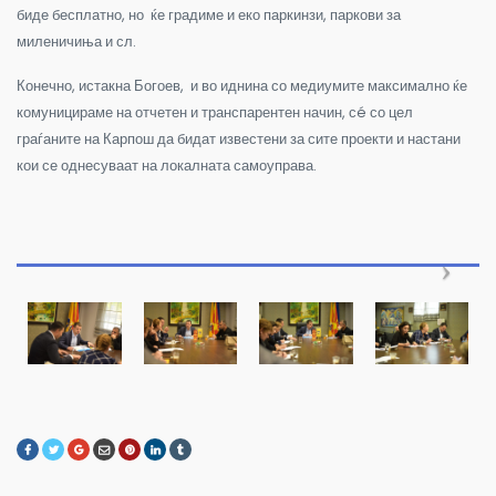
биде бесплатно, но ќе градиме и еко паркинзи, паркови за
миленичиња и сл.
Конечно, истакна Богоев, и во иднина со медиумите максимално ќе
комуницираме на отчетен и транспарентен начин, сé со цел
граѓаните на Карпош да бидат известени за сите проекти и настани
кои се однесуваат на локалната самоуправа.