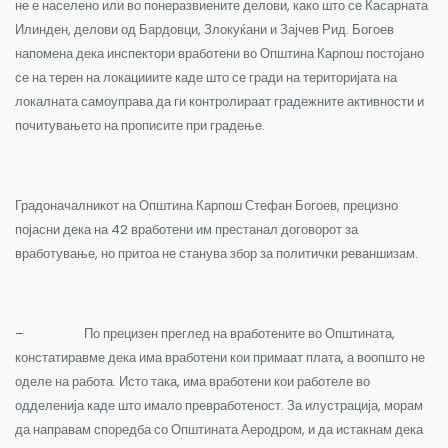
не е населено или во понеразвиените делови, како што се Касарната
Илинден, делови од Бардовци, Злокуќани и Зајчев Рид. Богоев
напомена дека инспектори вработени во Општина Карпош постојано
се на терен на локацииите каде што се гради на територијата на
локалната самоуправа да ги контролираат градежните активности и
почитувањето на прописите при градење.
Градоначалникот на Општина Карпош Стефан Богоев, прецизно
појасни дека на 42 вработени им престанал договорот за
вработување, но притоа не станува збор за политички реваншизам.
–
По прецизен преглед на вработените во Општината,
констатиравме дека има вработени кои примаат плата, а воопшто не
оделе на работа. Исто така, има вработени кои работеле во
одделенија каде што имало превработеност. За илустрација, морам
да направам споредба со Општината Аеродром, и да истакнам дека