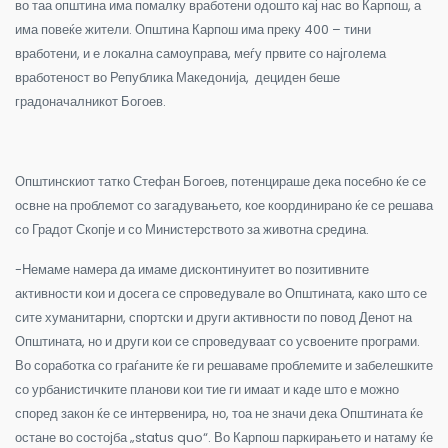
во таа општина има помалку вработени одошто кај нас во Карпош, а
има повеќе жители. Општина Карпош има преку 400 – тини
вработени, и е локална самоуправа, меѓу првите со најголема
вработеност во Република Македонија, дециден беше
градоначалникот Богоев.
Општинскиот татко Стефан Богоев, потенцираше дека посебно ќе се
освне на проблемот со загадувањето, кое координирано ќе се решава
со Градот Скопје и со Министерството за животна средина.
-Немаме намера да имаме дисконтинуитет во позитивните
активности кои и досега се спроведувале во Општината, како што се
сите хуманитарни, спортски и други активности по повод Денот на
Општината, но и други кои се спроведуваат со усвоените програми.
Во соработка со граѓаните ќе ги решаваме проблемите и забелешките
со урбанистичките планови кои тие ги имаат и каде што е можно
според закон ќе се интервенира, но, тоа не значи дека Општината ќе
остане во состојба „
status quo
“. Во Карпош паркирањето и натаму ќе