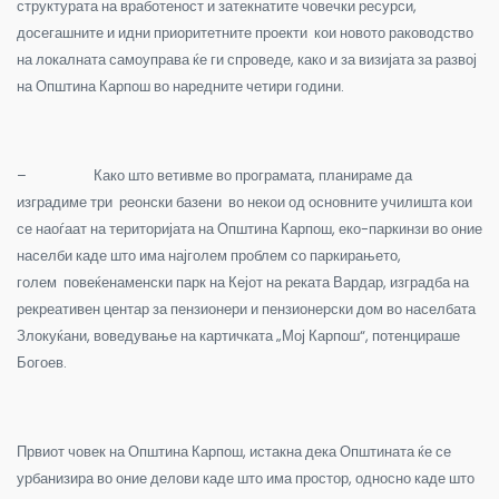
структурата на вработеност и затекнатите човечки ресурси,
досегашните и идни приоритетните проекти кои новото раководство
на локалната самоуправа ќе ги спроведе, како и за визијата за развој
на Општина Карпош во наредните четири години.
–
Како што ветивме во програмата, планираме да
изградиме три реонски базени во некои од основните училишта кои
се наоѓаат на територијата на Општина Карпош, еко-паркинзи во оние
населби каде што има најголем проблем со паркирањето,
голем повеќенаменски парк на Кејот на реката Вардар, изградба на
рекреативен центар за пензионери и пензионерски дом во населбата
Злокуќани, воведување на картичката „Мој Карпош“, потенцираше
Богоев.
Првиот човек на Општина Карпош, истакна дека Општината ќе се
урбанизира во оние делови каде што има простор, односно каде што