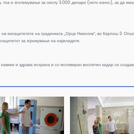
а, тоа е зголемување за околу 3.000 денари (нето износ), за да им
е на капацитетите на градинката „Орце Николов“, во Карпош 3. Оп
апацитетот за згрижување на најмладите.
 навики и здрава исхрана и со мотивиран воспитен кадар се создав