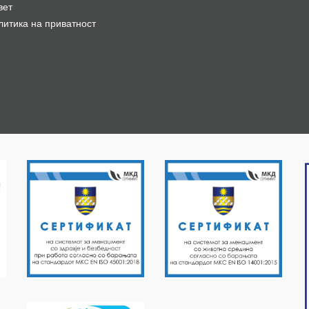
вет
литика на приватност