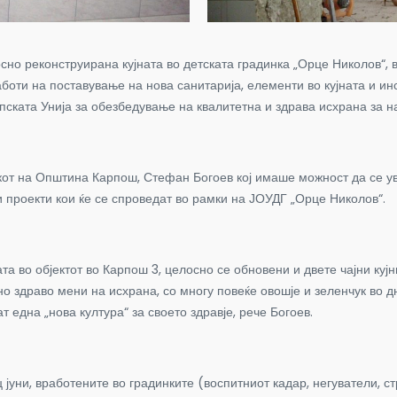
сно реконструирана кујната во детската градинка „Орце Николов“, в
аботи на поставување на нова санитарија, елементи во кујната и и
пската Унија за обезбедување на квалитетна и здрава исхрана за н
от на Општина Карпош, Стефан Богоев кој имаше можност да се увер
 проекти кои ќе се спроведат во рамки на ЈОУДГ „Орце Николов“.
ата во објектот во Карпош 3, целосно се обновени и двете чајни куј
ено здраво мени на исхрана, со многу повеќе овошје и зеленчук во 
 една „нова култура“ за своето здравје, рече Богоев.
 јуни, вработените во градинките (воспитниот кадар, негуватели, ст