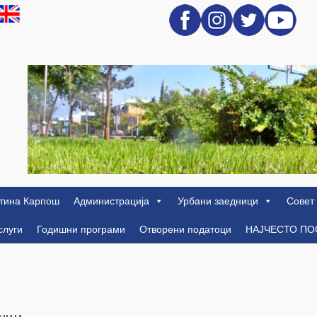
тина Карпош
Администрација
Урбани заедници
Совет
слуги
Годишни програми
Отворени податоци
НАЈЧЕСТО П