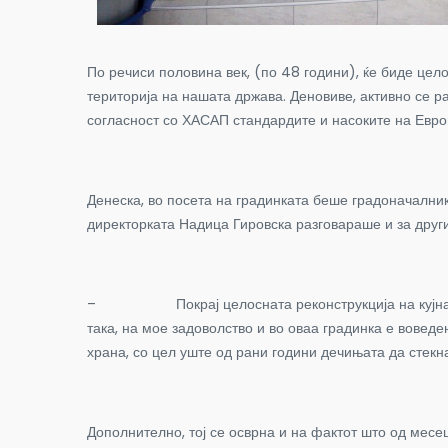
По речиси половина век, (по 48 години), ќе биде цело
територија на нашата држава. Деновиве, активно се р
согласност со ХАСАП стандардите и насоките на Евро
Денеска, во посета на градинката беше градоначалник
директорката Надица Гировска разговараше и за други
–
Покрај целосната реконструкција на кујн
така, на мое задоволство и во оваа градинка е вовед
храна, со цел уште од рани години дечињата да стекнат
Дополнително, тој се осврна и на фактот што од месец