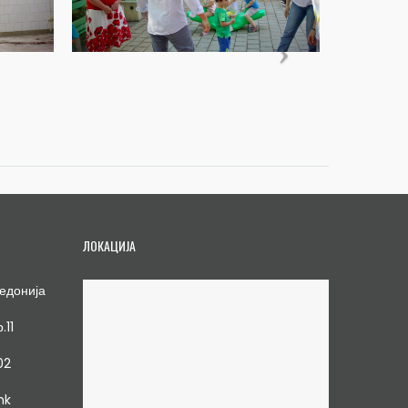
ЛОКАЦИЈА
едонија
.11
02
mk