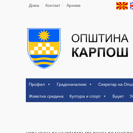
Дома
Контакт
Архива
Профил
Градоначалник
Секретар на Опш
Животна средина
Култура и спорт
Буџет
У