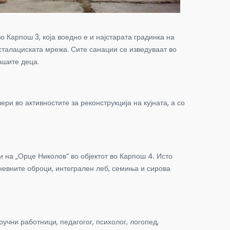
о Карпош 3, која воедно е и најстарата градинка на
нсталациската мрежа. Сите санации се изведуваат во
ашите деца.
и во активностите за реконструкција на кујната, а со
ни на „Орце Николов“ во објектот во Карпош 4. Исто
дневните оброци, интегрален леб, семиња и сирова
ручни работници, педагогог, психолог, логопед,