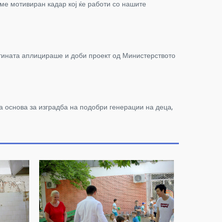
аме мотивиран кадар кој ќе работи со нашите
штината аплицираше и доби проект од Министерството
а основа за изградба на подобри генерации на деца,