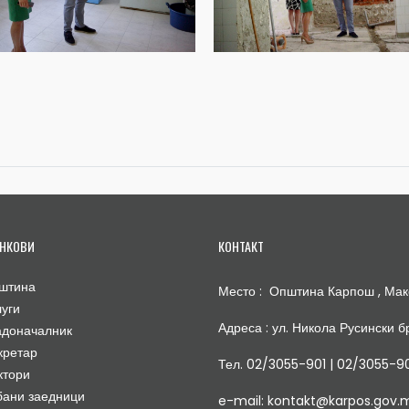
НКОВИ
КОНТАКТ
штина
Место : Општина Карпош , Мак
луги
Адреса : ул. Никола Русински бр
адоначалник
кретар
Тел. 02/3055-901 | 02/3055-9
ктори
бани заедници
e-mail: kontakt@karpos.gov.