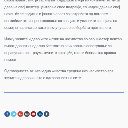
самоуправа само ја засилува поддршката која во континуитет му ја
дава на овој шелтер центар на свое подрачје, со надеж дека на овој
начин ќе се подигне и јавната свест за потребата од поголем
сензибилитет и препознавање на знаците и условите за појава на
семејно насилство, како и вклучување во борбата против него.
Инаку жените и девојките жртви на насилство во овој шелтер центар
имаат двапати неделно бесплатно психолошко советување за
справување со трауматичните состојби, како и бесплатна правна
помош.
Одговорноста за безбедна животна средина без насилство врз
жените и девојчињата е одговорност на сите.