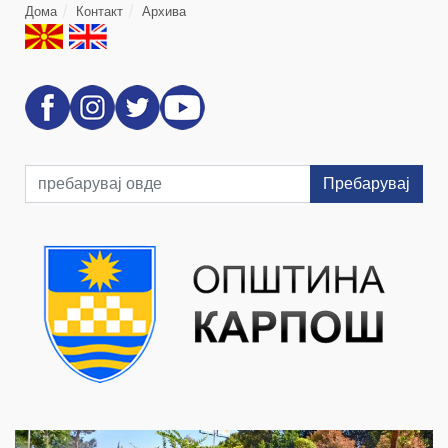
Дома
Контакт
Архива
Пребарувај