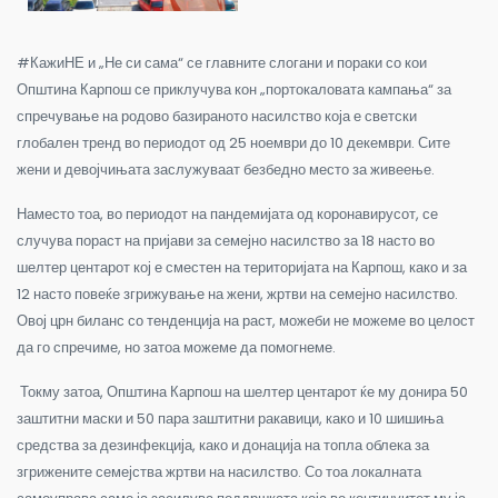
#КажиНЕ и „Не си сама“ се главните слогани и пораки со кои
Општина Карпош се приклучува кон „портокаловата кампања“ за
спречување на родово базираното насилство која е светски
глобален тренд во периодот од 25 ноември до 10 декември. Сите
жени и девојчињата заслужуваат безбедно место за живеење.
Наместо тоа, во периодот на пандемијата од коронавирусот, се
случува пораст на пријави за семејно насилство за 18 насто во
шелтер центарот кој е сместен на територијата на Карпош, како и за
12 насто повеќе згрижување на жени, жртви на семејно насилство.
Овој црн биланс со тенденција на раст, можеби не можеме во целост
да го спречиме, но затоа можеме да помогнеме.
Токму затоа, Општина Карпош на шелтер центарот ќе му донира 50
заштитни маски и 50 пара заштитни ракавици, како и 10 шишиња
средства за дезинфекција, како и донација на топла облека за
згрижените семејства жртви на насилство. Со тоа локалната