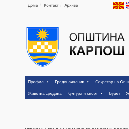
Дома
Контакт
Архива
Профил
Градоначалник
Секретар на Опш
Животна средина
Култура и спорт
Буџет
У