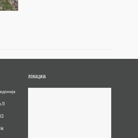
ЛОКАЦИЈА
едонија
.11
02
mk