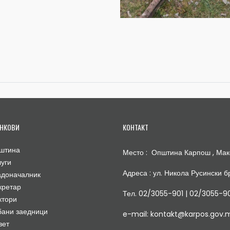
НКОВИ
КОНТАКТ
штина
Место : Општина Карпош , Мак
луги
Адреса : ул. Никола Русински бр
адоначалник
кретар
Тел. 02/3055-901 | 02/3055-9
ктори
бани заедници
e-mail: kontakt@karpos.gov.
вет