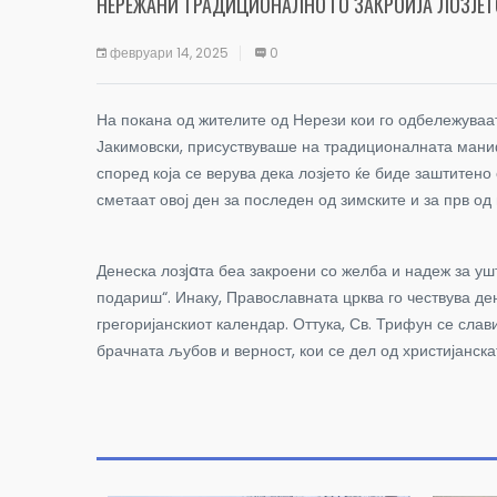
НЕРЕЖАНИ ТРАДИЦИОНАЛНО ГО ЗАКРОИЈА ЛОЗЈЕТ
февруари 14, 2025
0
На покана од жителите од Нерези кои го одбележуваа
Јакимовски, присуствуваше на традиционалната манифе
според која се верува дека лозјето ќе биде заштитено
сметаат овој ден за последен од зимските и за прв од
Денеска лозjaта беа закроени со желба и надеж за уш
подариш“. Инаку, Православната црква го чествува де
грегоријанскиот календар. Оттука, Св. Трифун се слави
брачната љубов и верност, кои се дел од христијанска