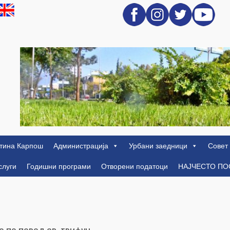
тина Карпош
Администрација
Урбани заедници
Совет
слуги
Годишни програми
Отворени податоци
НАЈЧЕСТО П