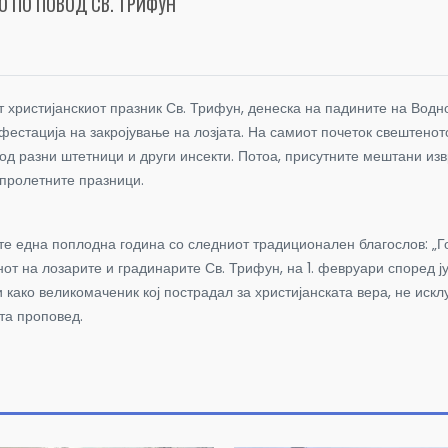
О ПО ПОВОД СВ. ТРИФУН
т христијанскиот празник Св. Трифун, денеска на падините на Вод
стација на закројување на лозјата. На самиот почеток свештеното 
 од разни штетници и други инсекти. Потоа, присутните мештани изв
 пролетните празници.
те една поплодна година со следниот традиционален благослов: „Го
нот на лозарите и градинарите Св. Трифун, на 1. февруари според ј
 како великомаченик кој пострадал за христијанската вера, не искл
та проповед.