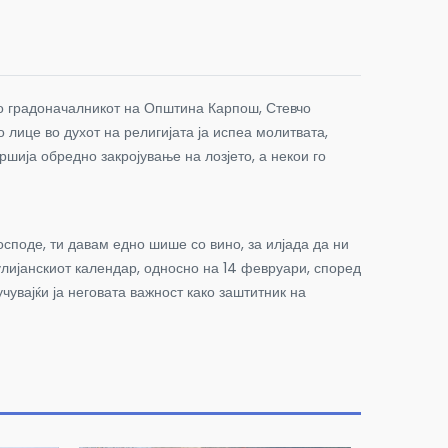
но градоначалникот на Општина Карпош, Стевчо
лице во духот на религијата ја испеа молитвата,
ршија обредно закројување на лозјето, а некои го
споде, ти давам едно шише со вино, за илјада да ни
улијанскиот календар, односно на 14 февруари, според
учувајќи ја неговата важност како заштитник на